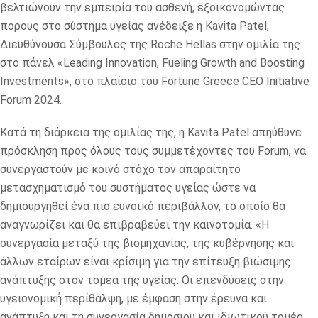
βελτιώνουν την εμπειρία του ασθενή, εξοικονομώντας
πόρους στο σύστημα υγείας ανέδειξε η Kavita Patel,
Διευθύνουσα Σύμβουλος της Roche Hellas στην ομιλία της
στο πάνελ «Leading Innovation, Fueling Growth and Boosting
Investments», στο πλαίσιο του Fortune Greece CEO Initiative
Forum 2024.
Κατά τη διάρκεια της ομιλίας της, η Kavita Patel απηύθυνε
πρόσκληση προς όλους τους συμμετέχοντες του Forum, να
συνεργαστούν με κοινό στόχο τον απαραίτητο
μετασχηματισμό του συστήματος υγείας ώστε να
δημιουργηθεί ένα πιο ευνοϊκό περιβάλλον, το οποίο θα
αναγνωρίζει και θα επιβραβεύει την καινοτομία. «Η
συνεργασία μεταξύ της βιομηχανίας, της κυβέρνησης και
άλλων εταίρων είναι κρίσιμη για την επίτευξη βιώσιμης
ανάπτυξης στον τομέα της υγείας. Οι επενδύσεις στην
υγειονομική περίθαλψη, με έμφαση στην έρευνα και
ανάπτυξη και τη συνεργασία δημόσιου και ιδιωτικού τομέα,