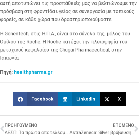
αυτή αποτυπώνει τις προσπάθειές μας να βελτιώνουμε την
πρόσβαση στη φροντίδα υγείας σε συνεργασία με τοπικούς
φορείς, σε κάθε χώρα που δραστηριοποιούμαστε.
Η Genentech, στις Η.Π.Α., είναι στο σύνολό της, μέλος του
Ομίλου της Roche. Η Roche κατέχει την πλειοψηφία του
μετοχικού κεφαλαίου της Chugai Pharmaceutical, στην
Ιαπωνία.
Πηγή:
healthpharma.gr
Facebook
LinkedIn
X
ΠΡΟΗΓΟΥΜΕΝΟ
ΕΠΟΜΕΝΟ
ΑΕΣΠ: Τα πρώτα αποτελέσματα για τους διοικητές νοσοκομείων σε 3η, 5η και 7η ΥΠε
AstraZeneca: Silver βράβευση στα HR Awards για ψηφιακό μετασχηματισμό και χρήση AI