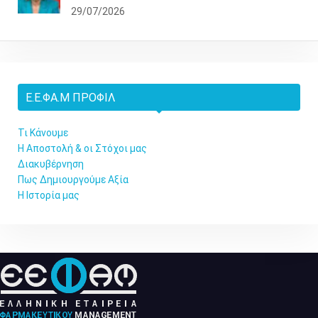
29/07/2026
Ε.Ε.ΦΑ.Μ ΠΡΟΦΊΛ
Τι Κάνουμε
Η Αποστολή & οι Στόχοι μας
Διακυβέρνηση
Πως Δημιουργούμε Αξία
Η Ιστορία μας