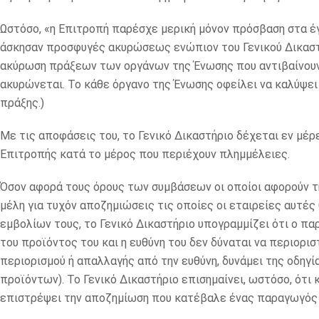
Ωστόσο, «η Επιτροπή παρέσχε μερική μόνον πρόσβαση στα έγ
άσκησαν προσφυγές ακυρώσεως ενώπιον του Γενικού Δικαστη
ακύρωση πράξεων των οργάνων της Ένωσης που αντιβαίνουν σ
ακυρώνεται. Το κάθε όργανο της Ένωσης οφείλει να καλύψει
πράξης.)
Με τις αποφάσεις του, το Γενικό Δικαστήριο δέχεται εν μέρ
Επιτροπής κατά το μέρος που περιέχουν πλημμέλειες.
Όσον αφορά τους όρους των συμβάσεων οι οποίοι αφορούν 
μέλη για τυχόν αποζημιώσεις τις οποίες οι εταιρείες αυτ
εμβολίων τους, το Γενικό Δικαστήριο υπογραμμίζει ότι ο π
του προϊόντος του και η ευθύνη του δεν δύναται να περιορι
περιορισμού ή απαλλαγής από την ευθύνη, δυνάμει της οδηγ
προϊόντων). Το Γενικό Δικαστήριο επισημαίνει, ωστόσο, ότι 
επιστρέψει την αποζημίωση που κατέβαλε ένας παραγωγός