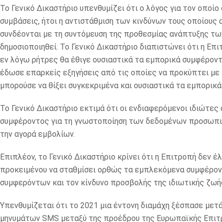
Το Γενικό Δικαστήριο υπενθυμίζει ότι ο λόγος για τον οποί
συμβάσεις, ήτοι η αντιστάθμιση των κινδύνων τους οποίους 
συνδέονται με τη συντόμευση της προθεσμίας ανάπτυξης των
δημοσιοποιηθεί. Το Γενικό Δικαστήριο διαπιστώνει ότι η Επ
εν λόγω ρήτρες θα έθιγε ουσιαστικά τα εμπορικά συμφέρον
έδωσε επαρκείς εξηγήσεις από τις οποίες να προκύπτει με
μπορούσε να θίξει συγκεκριμένα και ουσιαστικά τα εμπορι
Το Γενικό Δικαστήριο εκτιμά ότι οι ενδιαφερόμενοι ιδιώτε
συμφέροντος για τη γνωστοποίηση των δεδομένων προσωπι
την αγορά εμβολίων.
Επιπλέον, το Γενικό Δικαστήριο κρίνει ότι η Επιτροπή δεν 
προκειμένου να σταθμίσει ορθώς τα εμπλεκόμενα συμφέροντ
συμφερόντων και τον κίνδυνο προσβολής της ιδιωτικής ζω
Υπενθυμίζεται ότι το 2021 μια έντονη διαμάχη ξέσπασε μετ
μηνυμάτων SMS μεταξύ της προέδρου της Ευρωπαϊκής Επιτρο