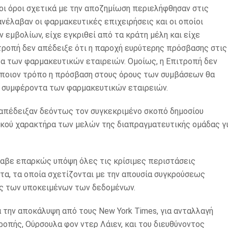
ο οι όροι σχετικά με την αποζημίωση περιελήφθησαν στις
ανέλαβαν οι φαρμακευτικές επιχειρήσεις και οι οποίοι
 εμβολίων, είχε εγκριθεί από τα κράτη μέλη και είχε
ιτροπή δεν απέδειξε ότι η παροχή ευρύτερης πρόσβασης στις
τα των φαρμακευτικών εταιρειών. Ομοίως, η Επιτροπή δεν
 ποιον τρόπο η πρόσβαση στους όρους των συμβάσεων θα
κά συμφέροντα των φαρμακευτικών εταιρειών.
ς απέδειξαν δεόντως τον συγκεκριμένο σκοπό δημοσίου
κού χαρακτήρα των μελών της διαπραγματευτικής ομάδας γ
έλαβε επαρκώς υπόψη όλες τις κρίσιμες περιστάσεις
α, τα οποία σχετίζονται με την απουσία συγκρούσεως
ής των υποκειμένων των δεδομένων.
ά την αποκάλυψη από τους New York Times, για ανταλλαγή
πής, Ούρσουλα φον ντερ Λάιεν, και του διευθύνοντος