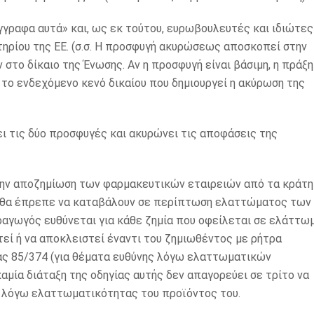
γραφα αυτά» και, ως εκ τούτου, ευρωβουλευτές και ιδιώτες
ρίου της ΕΕ. (σ.σ. Η προσφυγή ακυρώσεως αποσκοπεί στην
το δίκαιο της Ένωσης. Αν η προσφυγή είναι βάσιμη, η πράξη
 το ενδεχόμενο κενό δικαίου που δημιουργεί η ακύρωση της
ει τις δύο προσφυγές και ακυρώνει τις αποφάσεις της
την αποζημίωση των φαρμακευτικών εταιρειών από τα κράτη
ές θα έπρεπε να καταβάλουν σε περίπτωση ελαττώματος των
αραγωγός ευθύνεται για κάθε ζημία που οφείλεται σε ελάττω
στεί ή να αποκλειστεί έναντι του ζημιωθέντος με ρήτρα
ίας 85/374 (για θέματα ευθύνης λόγω ελαττωματικών
καμία διάταξη της οδηγίας αυτής δεν απαγορεύει σε τρίτο να
 λόγω ελαττωματικότητας του προϊόντος του.