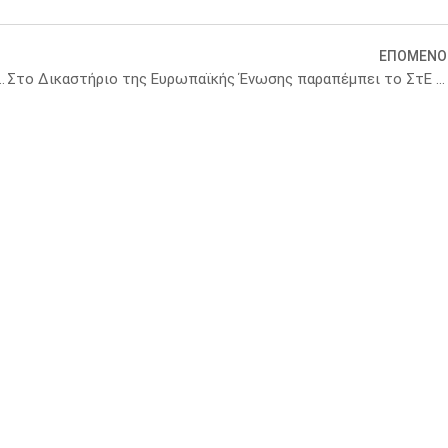
ΕΠΟΜΕΝΟ
 της διανυκτέρευσης στα φαρμακεία
Στο Δικαστήριο της Ευρωπαϊκής Ένωσης παραπέμπει το ΣτΕ προδικαστικά ερωτήματα για τον περιορισμό της πώλησης μη συνταγογραφούμενων φαρμάκων από το διαδίκτυο