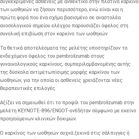
συγκεκριμένες ασθενείς με ανθεκτικό στην πλατίνα καρκίνο
των ωοθηκών να ζήσουν περισσότερο, ενώ είναι και η
πρώτη φορά που ένα σχήμα βασισμένο σε αναστολέα
ανοσολογικού σημείου ελέγχου παρουσιάζει όφελος στη
συνολική επιβίωση στον καρκίνο των ωοθηκών.
Τα θετικά αποτελέσματα της μελέτης υποστηρίζουν το
ενδεχόμενο όφελος του pembrolizumab στους
γυναικολογικούς καρκίνους, συμπεριλαμβανομένης αυτής
της δύσκολα αντιμετωπίσιμης μορφής καρκίνου των
ωοθηκών, για την οποία οι ασθενείς χρειάζονται νέες
θεραπευτικές επιλογές.
Αξίζει να σημειωθεί ότι το προφίλ του pembrolizumab στην
μελέτη KEYNOTE-B96/ENGOT-ov65ήταν σύμφωνο με εκείνο
προηγούμενων κλινικών δοκιμών.
Ο καρκίνος των ωοθηκών συχνά ξεκινά στις σάλπιγγες ή