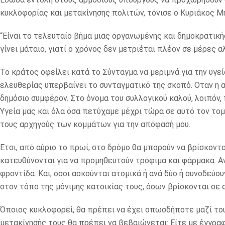
κυκλοφορίας και μετακίνησης πολιτών, τόνισε ο Κυριάκος Μ
“Είναι το τελευταίο βήμα μιας οργανωμένης και δημοκρατική
γίνει μάταιο, γιατί ο χρόνος δεν μετριέται πλέον σε μέρες
Το κράτος οφείλει κατά το Σύνταγμα να μεριμνά για την υγε
ελευθερίας υπερβαίνει το συνταγματικό της σκοπό. Οταν η α
δημόσιο συμφέρον. Στο όνομα του συλλογικού καλού, λοιπόν
Υγεία μας και όλα όσα πετύχαμε μέχρι τώρα σε αυτό τον το
τους αρχηγούς των κομμάτων για την απόφασή μου.
Έτσι, από αύριο το πρωί, στο δρόμο θα μπορούν να βρίσκοντα
κατευθύνονται για να προμηθευτούν τρόφιμα και φάρμακα. Α
φροντίδα. Και, όσοι ασκούνται ατομικά ή ανά δύο ή συνοδεύο
στον τόπο της μόνιμης κατοικίας τους, όσων βρίσκονται σε 
Όποιος κυκλοφορεί, θα πρέπει να έχει οπωσδήποτε μαζί του
μετακίνησής τους θα πρέπει να βεβαιώνεται: Eίτε με έγγραφ