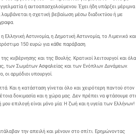
γελματία ή αυτοαπασχολούμενου. Έχει ήδη υπάρξει μέριμνα
να λαμβάνεται η σχετική βεβαίωση μέσω διαδικτύου ή με
γραφα.
 Ελληνική Αστυνομία, η Δημοτική Αστυνομία, το Λιμενικό και
πρόστιμο 150 ευρώ για κάθε παράβαση.
ης κυβέρνησης και της Βουλής. Κρατικοί λειτουργοί και όλα
ίας, των Σωμάτων Ασφαλείας και των Ενόπλων Δυνάμεων.
, οι αρμόδιοι υπουργοί.
τά. Και η κατάσταση γίνεται όλο και χειρότερη παντού στον
τέτοια δοκιμασία και η χώρα μας. Δεν πρέπει να φτάσουμε στ
ή μου επιλογή είναι μόνο μία: Η ζωή και η υγεία των Ελλήνων!
τάλαβαν την απειλή και μένουν στο σπίτι. Ερημώνοντας