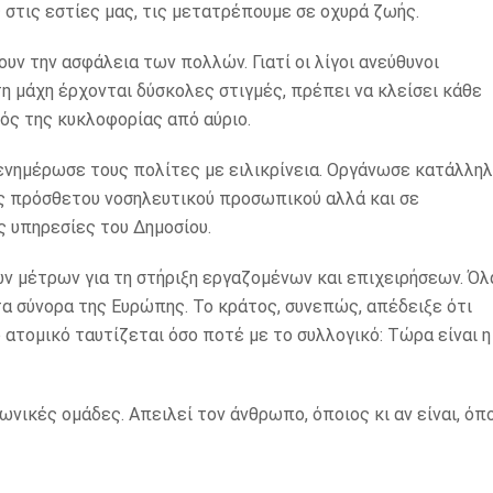
ς στις εστίες μας, τις μετατρέπουμε σε οχυρά ζωής.
ν την ασφάλεια των πολλών. Γιατί οι λίγοι ανεύθυνοι
η μάχη έρχονται δύσκολες στιγμές, πρέπει να κλείσει κάθε
μός της κυκλοφορίας από αύριο.
η ενημέρωσε τους πολίτες με ειλικρίνεια. Οργάνωσε κατάλλη
ς πρόσθετου νοσηλευτικού προσωπικού αλλά και σε
ς υπηρεσίες του Δημοσίου.
ων μέτρων για τη στήριξη εργαζομένων και επιχειρήσεων. Όλ
α σύνορα της Ευρώπης. Το κράτος, συνεπώς, απέδειξε ότι
ο ατομικό ταυτίζεται όσο ποτέ με το συλλογικό: Τώρα είναι η
ωνικές ομάδες. Απειλεί τον άνθρωπο, όποιος κι αν είναι, όπ