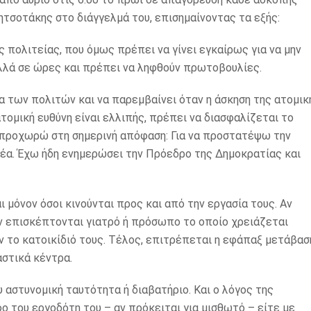
ητσοτάκης στο διάγγελμά του, επισημαίνοντας τα εξής:
ς πολιτείας, που όμως πρέπει να γίνει εγκαίρως για να μην
 αλλά σε ώρες και πρέπει να ληφθούν πρωτοβουλίες.
ία των πολιτών και να παρεμβαίνει όταν η άσκηση της ατομικ
τομική ευθύνη είναι ελλιπής, πρέπει να διασφαλίζεται το
, προχωρώ στη σημερινή απόφαση: Για να προστατέψω την
μέα. Έχω ήδη ενημερώσει την Πρόεδρο της Δημοκρατίας και
ι μόνον όσοι κινούνται προς και από την εργασία τους. Αν
ν επισκέπτονται γιατρό ή πρόσωπο το οποίο χρειάζεται
υν το κατοικίδιό τους. Τέλος, επιτρέπεται η εφάπαξ μετάβασ
αστικά κέντρα.
 αστυνομική ταυτότητα ή διαβατήριο. Και ο λόγος της
ο του εργοδότη του – αν πρόκειται για μισθωτό – είτε με