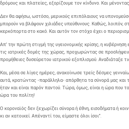
δρόμους και πλατείες, εξορίζουμε τον κίνδυνο. Και μένοντα
Δεν θα αφήσω, ωστόσο, μερικούς επιπόλαιους να υπονομεύσου
μπορούν να βλάψουν χιλιάδες υπεύθυνους. Καθώς, λοιπόν, στ
κερκόπορτα στο κακό. Και αυτόν τον στόχο έχει ο περιορισ
Απ’ την πρώτη στιγμή της υγειονομικής κρίσης, η κυβέρνησ
τις ιατρικές δομές της χώρας, προχωρώντας σε προσλήψει
προμήθειες δυσεύρετου ιατρικού εξοπλισμού. Αναδιάταξε τι
Και, μέσα σε λίγες ημέρες, ανακοίνωσε τρείς δέσμες γενναί
αυτά, κρατώντας -παράλληλα- απόρθητα τα σύνορά μας και τ
ήταν και είναι παρόν παντού. Τώρα, όμως, είναι η ώρα που τ
ώρα του πολίτη!
Ο κοροναϊός δεν ξεχωρίζει σύνορα ή έθνη, εισοδήματα ή κοιν
κι αν κατοικεί. Απέναντί του, είμαστε όλοι ίσοι”.