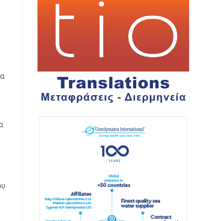
λα
α
ου