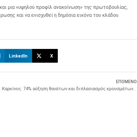
και μια «υψηλού προφίλ ανακοίνωση» της πρωτοβουλίας,
ωσης και να ενισχυθεί η δημόσια εικόνα του κλάδου.
LinkedIn
X
ΕΠΟΜΕΝΟ
μενα νοσήματα – Διεθνής αναγνώριση των δράσεων
Καρκίνος: 74% αύξηση θανάτων και διπλασιασμός κρουσμάτων παγκοσμίως από το ’90 – Lancet