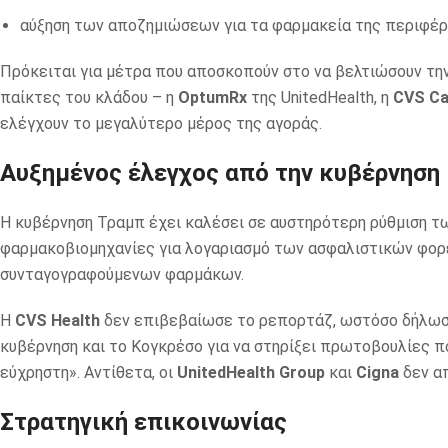
αύξηση των αποζημιώσεων για τα φαρμακεία της περιφέρε
Πρόκειται για μέτρα που αποσκοπούν στο να βελτιώσουν την
παίκτες του κλάδου – η
OptumRx
της UnitedHealth, η
CVS C
ελέγχουν το μεγαλύτερο μέρος της αγοράς.
Αυξημένος έλεγχος από την κυβέρνηση
Η κυβέρνηση Τραμπ έχει καλέσει σε αυστηρότερη ρύθμιση τ
φαρμακοβιομηχανίες για λογαριασμό των ασφαλιστικών φορέ
συνταγογραφούμενων φαρμάκων.
Η
CVS Health
δεν επιβεβαίωσε το ρεπορτάζ, ωστόσο δήλωσε 
κυβέρνηση και το Κογκρέσο για να στηρίξει πρωτοβουλίες π
εύχρηστη». Αντίθετα, οι
UnitedHealth Group
και
Cigna
δεν α
Στρατηγική επικοινωνίας