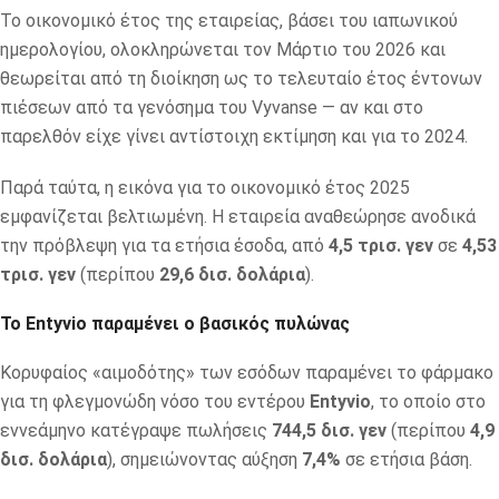
Το οικονομικό έτος της εταιρείας, βάσει του ιαπωνικού
ημερολογίου, ολοκληρώνεται τον Μάρτιο του 2026 και
θεωρείται από τη διοίκηση ως το τελευταίο έτος έντονων
πιέσεων από τα γενόσημα του Vyvanse — αν και στο
παρελθόν είχε γίνει αντίστοιχη εκτίμηση και για το 2024.
Παρά ταύτα, η εικόνα για το οικονομικό έτος 2025
εμφανίζεται βελτιωμένη. Η εταιρεία αναθεώρησε ανοδικά
την πρόβλεψη για τα ετήσια έσοδα, από
4,5 τρισ. γεν
σε
4,53
τρισ. γεν
(περίπου
29,6 δισ. δολάρια
).
Το Entyvio παραμένει ο βασικός πυλώνας
Κορυφαίος «αιμοδότης» των εσόδων παραμένει το φάρμακο
για τη φλεγμονώδη νόσο του εντέρου
Entyvio
, το οποίο στο
εννεάμηνο κατέγραψε πωλήσεις
744,5 δισ. γεν
(περίπου
4,9
δισ. δολάρια
), σημειώνοντας αύξηση
7,4%
σε ετήσια βάση.