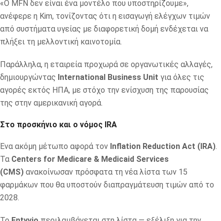
«Ο MFN δεν είναι ένα μοντέλο που υποστηρίζουμε»,
ανέφερε η Kim, τονίζοντας ότι η εισαγωγή ελέγχων τιμών
από συστήματα υγείας με διαφορετική δομή ενδέχεται να
πλήξει τη μελλοντική καινοτομία.
Παράλληλα, η εταιρεία προχωρά σε οργανωτικές αλλαγές,
δημιουργώντας
International Business Unit
για όλες τις
αγορές εκτός ΗΠΑ, με στόχο την ενίσχυση της παρουσίας
της στην αμερικανική αγορά.
Στο προσκήνιο και ο νόμος IRA
Ένα ακόμη μέτωπο αφορά τον
Inflation Reduction Act (IRA)
.
Τα
Centers for Medicare & Medicaid Services
(CMS)
ανακοίνωσαν πρόσφατα τη νέα λίστα των 15
φαρμάκων που θα υποστούν διαπραγμάτευση τιμών από το
2028.
Το
Entyvio
περιλαμβάνεται στη λίστα — εξέλιξη για την