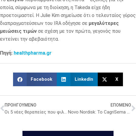
οποία, σύμφωνα με τη διοίκηση, η Takeda είχε ήδη
προετοιμαστεί. Η Julie Kim σημείωσε ότι ο τελευταίος γύρος
διαπραγματεύσεων του IRA οδήγησε σε
μεγαλύτερες
μειώσεις τιμών
σε σχέση με τον πρώτο, γεγονός που
εντείνει την αβεβαιότητα.
Πηγή:
healthpharma.gr
Facebook
LinkedIn
X
ΠΡΟΗΓΟΥΜΕΝΟ
ΕΠΟΜΕΝΟ
Οι 5 νέες θεραπείες που φιλοδοξούν να αλλάξουν τη νόσο Πάρκινσον
Novo Nordisk: Το CagriSema ξεπερνά το Wegovy – Μελέτη φάσης 3