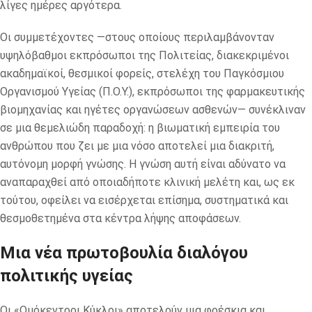
λίγες ημέρες αργότερα.
Οι συμμετέχοντες —στους οποίους περιλαμβάνονταν
υψηλόβαθμοι εκπρόσωποι της Πολιτείας, διακεκριμένοι
ακαδημαϊκοί, θεσμικοί φορείς, στελέχη του Παγκόσμιου
Οργανισμού Υγείας (Π.Ο.Υ.), εκπρόσωποι της φαρμακευτικής
βιομηχανίας και ηγέτες οργανώσεων ασθενών— συνέκλιναν
σε μια θεμελιώδη παραδοχή: η βιωματική εμπειρία του
ανθρώπου που ζει με μια νόσο αποτελεί μια διακριτή,
αυτόνομη μορφή γνώσης. Η γνώση αυτή είναι αδύνατο να
αναπαραχθεί από οποιαδήποτε κλινική μελέτη και, ως εκ
τούτου, οφείλει να εισέρχεται επίσημα, συστηματικά και
θεσμοθετημένα στα κέντρα λήψης αποφάσεων.
Μια νέα πρωτοβουλία διαλόγου
πολιτικής υγείας
Οι «Ομόκεντροι Κύκλοι» αποτελούν μια φρέσκια και