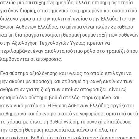
απλώς μια επιτυχημένη ημερίδα, αλλά η επίσημη αφετηρία
για έναν διαρκή, επιστημονικά τεκμηριωμένο και ουσιαστικό
διάλογο γύρω από την πολιτική υγείας στην Ελλάδα. Για την
Ένωση Ασθενών Ελλάδας, το μήνυμα είναι πλέον ξεκάθαρο
και μη διαπραγματεύσιμο: η θεσμική συμμετοχή των ασθενών
στην Αξιολόγηση Τεχνολογιών Υγείας πρέπει να
περιλαμβάνει έναν απόλυτα ισότιμο ρόλο στο τραπέζι όπου
λαμβάνονται οι αποφάσεις.
Ένα σύστημα αξιολόγησης και υγείας το οποίο επιλέγει να
μην ακούει με προσοχή και σεβασμό τη φωνή εκείνων των
ανθρώπων για τη ζωή των οποίων αποφασίζει, είναι εξ
ορισμού ένα σύστημα βαθιά ατελές, παρωχημένο και
κοινωνικά μετέωρο. Η Ένωση Ασθενών Ελλάδας εργάζεται
καθημερινά και άοκνα με σκοπό να γεφυρώσει οριστικά αυτό
το χάσμα: με όπλα τη βαθιά γνώση, τη συνεχή εκπαίδευση,
την ισχυρή θεσμική παρουσία και, πάνω απ’ όλα, την
αμετακίνητη, βαθιά πίστη ότι οι καλύτερες, δικαιότερες και