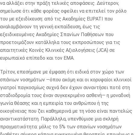
να αλλάξει στην πράξη τελικές αποφάσεις. Δεύτερον,
σημείωσε ότι κάθε φορέας οφείλει να επιτελεί τον ρόλο
του με εξειδίκευση: από τις Ακαδημίες EUPATI που
αναλαμβάνουν τη γενική εκπαίδευση, έως τις
εξειδικευμένες Ακαδημίες Σπανίων Παθήσεων που
προετοιμάζουν κατάλληλα τους εκπροσώπους για τις
απαιτητικές Κοινές Κλινικές Αξιολογήσεις (JCA) σε
ευρωπαϊκό επίπεδο και τον EMA.
Τρίτον, επεσήμανε με έμφαση ότι ειδικά στον χώρο των
σπάνιων νοσημάτων —όπου ακόμη και οι κορυφαίοι κλινικοί
γιατροί παγκοσμίως συχνά δεν έχουν συναντήσει ποτέ στη
σταδιοδρομία τους έναν συγκεκριμένο ασθενή— η μοναδική
γωνία θέασης και η εμπειρία του ανθρώπου ή της
οικογένειας που ζει καθημερινά με τη νόσο είναι παντελώς
αναντικατάστατη. Παράλληλα, υπενθύμισε μια σκληρή
πραγματικότητα: μόλις το 5% των σπανίων νοσημάτων
διαθέτει σήμερα κάποια εγκεκριμένη θεραπεία, επομένως η