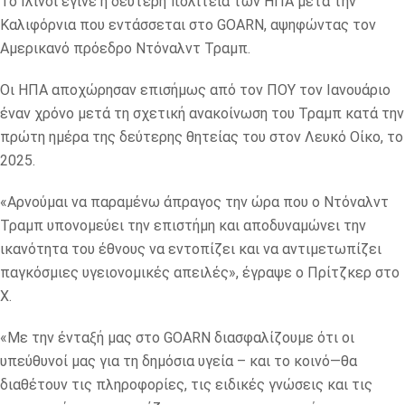
Το Ιλινόι έγινε η δεύτερη πολιτεία των ΗΠΑ μετά την
Καλιφόρνια που εντάσσεται στο GOARN, αψηφώντας τον
Αμερικανό πρόεδρο Ντόναλντ Τραμπ.
Οι ΗΠΑ αποχώρησαν επισήμως από τον ΠΟΥ τον Ιανουάριο
έναν χρόνο μετά τη σχετική ανακοίνωση του Τραμπ κατά την
πρώτη ημέρα της δεύτερης θητείας του στον Λευκό Οίκο, το
2025.
«Αρνούμαι να παραμένω άπραγος την ώρα που ο Ντόναλντ
Τραμπ υπονομεύει την επιστήμη και αποδυναμώνει την
ικανότητα του έθνους να εντοπίζει και να αντιμετωπίζει
παγκόσμιες υγειονομικές απειλές», έγραψε ο Πρίτζκερ στο
Χ.
«Με την ένταξή μας στο GOARN διασφαλίζουμε ότι οι
υπεύθυνοί μας για τη δημόσια υγεία – και το κοινό—θα
διαθέτουν τις πληροφορίες, τις ειδικές γνώσεις και τις