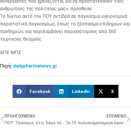
συνεργασίες που χρειάζονται για να προστατεύσουν τους
ανθρώπους της πολιτείας μας», πρόσθεσε.
Το δίκτυο αυτό του ΠΟΥ αντιδρά σε παγκόσμια υγειονομικά
περιστατικά παγκοσμίως, όπως το ξέσπασμα επιδημιών και
πανδημιών, και περιλαμβάνει περισσότερους από 360
τεχνικούς θεσμούς.
ΑΠΕ-ΜΠΕ
Πηγή:
dailypharmanews.gr
Facebook
LinkedIn
X
ΠΡΟΗΓΟΥΜΕΝΟ
ΕΠΟΜΕΝΟ
ΠΟΥ: Τέσσερις στις δέκα περιπτώσεις καρκίνου παγκοσμίως μπορούν να προληφθούν
Τα 10 πολυαναμενόμενα λανσαρίσματα φαρμάκων του 2026