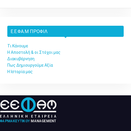
Ε.Ε.ΦΑ.Μ ΠΡΟΦΊΛ
Τι Κάνουμε
Η Αποστολή & οι Στόχοι μας
Διακυβέρνηση
Πως Δημιουργούμε Αξία
Η Ιστορία μας