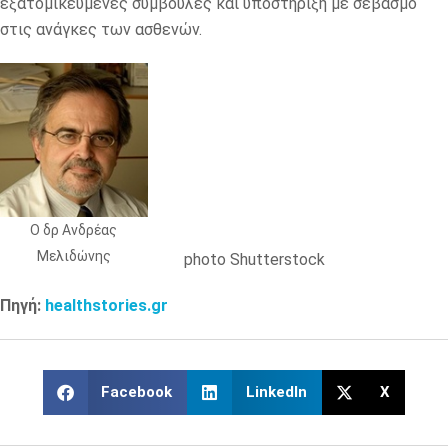
εξατομικευμένες συμβουλές και υποστήριξη με σεβασμό
στις ανάγκες των ασθενών.
O δρ Ανδρέας
Μελιδώνης
photo Shutterstock
Πηγή:
healthstories.gr
Facebook
LinkedIn
X