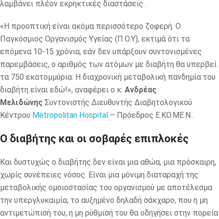
λαμβάνει πλέον εκρηκτικές διαστάσεις .
«Η προοπτική είναι ακόμα περισσότερο ζοφερή. Ο
Παγκόσμιος Οργανισμός Υγείας (Π.Ο.Υ), εκτιμά ότι τα
επόμενα 10-15 χρόνια, εάν δεν υπάρξουν συντονισμένες
παρεμβάσεις, ο αριθμός των ατόμων με διαβήτη θα υπερβεί
τα 750 εκατομμύρια. Η διαχρονική μεταβολική πανδημία του
διαβήτη είναι εδώ!», αναφέρει ο κ.
Ανδρέας
Μελιδώνης
Συντονιστής Διευθυντής Διαβητολογικού
Κέντρου
Metropolitan Hospital
– Πρόεδρος Ε.ΚΟ.ΜΕ.Ν..
Ο διαβήτης και οι σοβαρές επιπλοκές
Και δυστυχώς ο διαβήτης δεν είναι μια αθώα, μια πρόσκαιρη,
χωρίς συνέπειες νόσος. Είναι μια μόνιμη διαταραχή της
μεταβολικής ομοιοστασίας του οργανισμού με αποτέλεσμα
την υπεργλυκαιμία, το αυξημένο δηλαδή σάκχαρο, που η μη
αντιμετώπισή του, η μη ρύθμισή του θα οδηγήσει στην πορεία