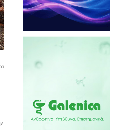
τα
ην