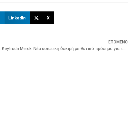
LinkedIn
X
ΕΠΟΜΕΝΟ
ck στα φάρμακα μέχρι το 2025!-Νέα τροπολογία
Keytruda Merck: Νέα ασιατική δοκιμή με θετικό πρόσημο για το Keytruda από τον FDA