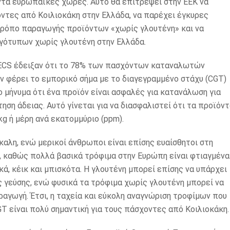
ντα ευρωπαϊκές χώρες. Αυτό θα επιτρέψει στην ΕΕΚ να
τες από Κοιλιοκάκη στην Ελλάδα, να παρέχει έγκυρες
ρόπο παραγωγής προϊόντων «χωρίς γλουτένη» και να
γότυπων χωρίς γλουτένη στην Ελλάδα.
OECS έδειξαν ότι το 78% των πασχόντων καταναλωτών
ν φέρει το εμπορικό σήμα με το διαγεγραμμένο στάχυ (CGT)
ο μήνυμα ότι ένα προϊόν είναι ασφαλές για κατανάλωση για
ση άδειας. Αυτό γίνεται για να διασφαλιστεί ότι τα προϊόν
g ή μέρη ανά εκατομμύριο (ppm).
ίκαλη, ενώ μερικοί άνθρωποι είναι επίσης ευαίσθητοι στη
, καθώς πολλά βασικά τρόφιμα στην Ευρώπη είναι φτιαγμένα
ά, κέικ και μπισκότα. Η γλουτένη μπορεί επίσης να υπάρχει
 γεύσης, ενώ φυσικά τα τρόφιμα χωρίς γλουτένη μπορεί να
αγωγή. Έτσι, η ταχεία και εύκολη αναγνώριση τροφίμων που
 είναι πολύ σημαντική για τους πάσχοντες από Κοιλιοκάκη.