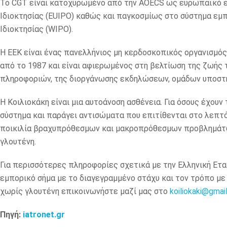
Το CGT είναι κατοχυρωμένο από την AOECS ως ευρωπαϊκό ε
Ιδιοκτησίας (EUIPO) καθώς και παγκοσμίως στο σύστημα ε
Ιδιοκτησίας (WIPO).
Η ΕΕΚ είναι ένας πανελλήνιος μη κερδοσκοπικός οργανισμός
από το 1987 και είναι αφιερωμένος στη βελτίωση της ζωή
πληροφοριών, της διοργάνωσης εκδηλώσεων, ομάδων υποστή
Η Κοιλιοκάκη είναι μια αυτοάνοση ασθένεια. Για όσους έχουν
σύστημα και παράγει αντισώματα που επιτίθενται στο λεπτ
ποικιλία βραχυπρόθεσμων και μακροπρόθεσμων προβλημάτων 
γλουτένη.
Για περισσότερες πληροφορίες σχετικά με την Ελληνική Ετα
εμπορικό σήμα με το διαγεγραμμένο στάχυ και τον τρόπο με
χωρίς γλουτένη επικοινωνήστε μαζί μας στο
koiliokaki@gmai
Πηγή:
iatronet.gr