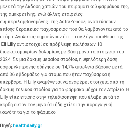
μελετά την έκδοση χαπιών του πειραματικού φαρμάκου της,
της αμυκρετίνης, ενώ άλλες εταιρείες,
συμπεριλαμβανομένης της AstraZeneca, αναπτύσσουν
επίσης θεραπείες παχυσαρκίας που θα λαμβάνονται από το
στόμα. Αναλυτές σημειώνουν ότι το εν λόγω απόθεμα της
Eli Lilly
αντιστοιχεί σε πρόβλεψη πωλήσεων 10
δισεκατομμυρίων δολαρίων, με βάση μόνο τα στοιχεία του
2024. Σε μια δοκιμή μεσαίου σταδίου, η υψηλότερη δόση
ορφοργλιπρόνης οδήγησε σε 14,7% απώλεια βάρους μετά
από 36 εβδομάδες για άτομα που ήταν παχύσαρκα ή
υπέρβαρα. Η Lilly αναμένεται να αναφέρει στοιχεία από τη
δοκιμή τελικού σταδίου για το φάρμακο μέχρι τον Απρίλιο. Η
Lilly είπε επίσης στην τηλεδιάσκεψη που έλαβε μετά τα
κέρδη αυτόν τον μήνα ότι ήδη χτίζει την παραγωγική
ικανότητα για το φάρμακο.
Πηγή:
healthdaily.gr