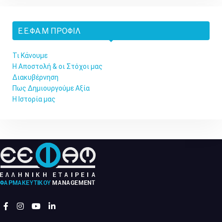
Ε.Ε.ΦΑ.Μ ΠΡΟΦΊΛ
Τι Κάνουμε
Η Αποστολή & οι Στόχοι μας
Διακυβέρνηση
Πως Δημιουργούμε Αξία
Η Ιστορία μας