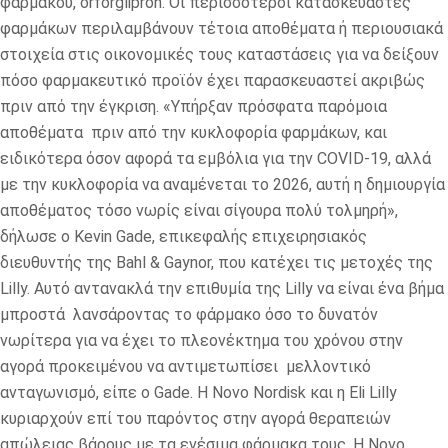
φαρμάκου, orforglipron. Οι περισσότεροι κατασκευαστές
φαρμάκων περιλαμβάνουν τέτοια αποθέματα ή περιουσιακά
στοιχεία στις οικονομικές τους καταστάσεις για να δείξουν
πόσο φαρμακευτικό προϊόν έχει παρασκευαστεί ακριβώς
πριν από την έγκριση. «Υπήρξαν πρόσφατα παρόμοια
αποθέματα πριν από την κυκλοφορία φαρμάκων, και
ειδικότερα όσον αφορά τα εμβόλια για την COVID-19, αλλά
με την κυκλοφορία να αναμένεται το 2026, αυτή η δημιουργία
αποθέματος τόσο νωρίς είναι σίγουρα πολύ τολμηρή»,
δήλωσε ο Kevin Gade, επικεφαλής επιχειρησιακός
διευθυντής της Bahl & Gaynor, που κατέχει τις μετοχές της
Lilly. Αυτό αντανακλά την επιθυμία της Lilly να είναι ένα βήμα
μπροστά λανσάροντας το φάρμακο όσο το δυνατόν
νωρίτερα για να έχει το πλεονέκτημα του χρόνου στην
αγορά προκειμένου να αντιμετωπίσει μελλοντικό
ανταγωνισμό, είπε ο Gade. Η Novo Nordisk και η Eli Lilly
κυριαρχούν επί του παρόντος στην αγορά θεραπειών
απώλειας βάρους με τα ενέσιμα φάρμακα τους. Η Novo