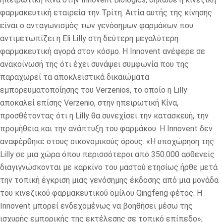
φαρμακευτική εταιρεία την Τρίτη. Αιτία αυτής της κίνησης
είναι ο ανταγωνισμός των γενόσημων φαρμάκων που
αντιμετωπίζει η Eli Lilly στη δεύτερη μεγαλύτερη
φαρμακευτική αγορά στον κόσμο. Η Innovent ανέφερε σε
ανακοίνωσή της ότι έχει συνάψει συμφωνία που της
παραχωρεί τα αποκλειστικά δικαιώματα
εμπορευματοποίησης του Verzenios, το οποίο η Lilly
αποκαλεί επίσης Verzenio, στην ηπειρωτική Κίνα,
προσθέτοντας ότι η Lilly θα συνεχίσει την κατασκευή, την
προμήθεια και την ανάπτυξη του φαρμάκου. Η Innovent δεν
αναφέρθηκε στους οικονομικούς όρους. «Η υποχώρηση της
Lilly σε μια χώρα όπου περισσότεροι από 350.000 ασθενείς
διαγιγνώσκονται με καρκίνο του μαστού ετησίως ήρθε μετά
την τοπική έγκριση μιας γενόσημης έκδοσης από μια μονάδα
του κινεζικού φαρμακευτικού ομίλου Qingfeng φέτος. Η
Innovent μπορεί ενδεχομένως να βοηθήσει μέσω της
ισχυρής εμπορικής της εκτέλεσης σε τοπικό επίπεδο»,