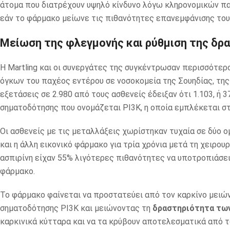
άτομα που διατρέχουν υψηλό κίνδυνο λόγω κληρονομικών π
εάν το φάρμακο μείωνε τις πιθανότητες επανεμφάνισης του 
Μείωση της φλεγμονής και ρύθμιση της δρ
Η Martling και οι συνεργάτες της συγκέντρωσαν περισσότερ
όγκων του παχέος εντέρου σε νοσοκομεία της Σουηδίας, της 
εξετάσεις σε 2.980 από τους ασθενείς έδειξαν ότι 1.103, ή 
σηματοδότησης που ονομάζεται PI3K, η οποία εμπλέκεται σ
Οι ασθενείς με τις μεταλλάξεις χωρίστηκαν τυχαία σε δύο ο
και η άλλη εικονικό φάρμακο για τρία χρόνια μετά τη χειρου
ασπιρίνη είχαν 55% λιγότερες πιθανότητες να υποτροπιάσει
φάρμακο.
Το φάρμακο φαίνεται να προστατεύει από τον καρκίνο μειώ
σηματοδότησης PI3K και μειώνοντας τη
δραστηριότητα τω
καρκινικά κύτταρα και να τα κρύβουν αποτελεσματικά από τ