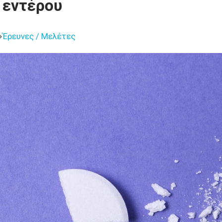
 εντέρου
Έρευνες / Μελέτες