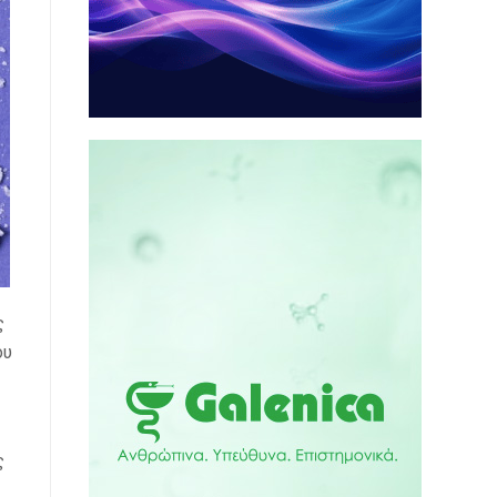
ς
ου
ς