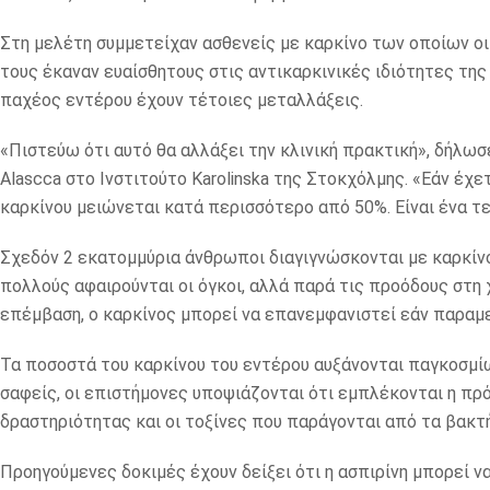
Στη μελέτη συμμετείχαν ασθενείς με καρκίνο των οποίων ο
τους έκαναν ευαίσθητους στις αντικαρκινικές ιδιότητες τη
παχέος εντέρου έχουν τέτοιες μεταλλάξεις.
«Πιστεύω ότι αυτό θα αλλάξει την κλινική πρακτική», δήλωσ
Alascca στο Ινστιτούτο Karolinska της Στοκχόλμης. «Εάν έχ
καρκίνου μειώνεται κατά περισσότερο από 50%. Είναι ένα τ
Σχεδόν 2 εκατομμύρια άνθρωποι διαγιγνώσκονται με καρκίνο
πολλούς αφαιρούνται οι όγκοι, αλλά παρά τις προόδους στη 
επέμβαση, ο καρκίνος μπορεί να επανεμφανιστεί εάν παραμε
Τα ποσοστά του καρκίνου του εντέρου αυξάνονται παγκοσμίω
σαφείς, οι επιστήμονες υποψιάζονται ότι εμπλέκονται η πρό
δραστηριότητας και οι τοξίνες που παράγονται από τα βακτή
Προηγούμενες δοκιμές έχουν δείξει ότι η ασπιρίνη μπορεί 