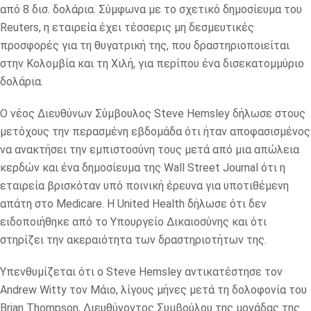
από 8 δισ. δολάρια. Σύμφωνα με το σχετικό δημοσίευμα του
Reuters, η εταιρεία έχει τέσσερις μη δεσμευτικές
προσφορές για τη θυγατρική της, που δραστηριοποιείται
στην Κολομβία και τη Χιλή, για περίπου ένα δισεκατομμύριο
δολάρια.
Ο νέος Διευθύνων Σύμβουλος Steve Hemsley δήλωσε στους
μετόχους την περασμένη εβδομάδα ότι ήταν αποφασισμένος
να ανακτήσει την εμπιστοσύνη τους μετά από μια απώλεια
κερδών και ένα δημοσίευμα της Wall Street Journal ότι η
εταιρεία βρισκόταν υπό ποινική έρευνα για υποτιθέμενη
απάτη στο Medicare. Η United Health δήλωσε ότι δεν
ειδοποιήθηκε από το Υπουργείο Δικαιοσύνης και ότι
στηρίζει την ακεραιότητα των δραστηριοτήτων της.
Υπενθυμίζεται ότι ο Steve Hemsley αντικατέστησε τον
Andrew Witty τον Μάιο, λίγους μήνες μετά τη δολοφονία του
Brian Thompson, Διευθύνοντος Συμβούλου της μονάδας της