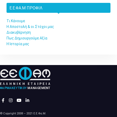
Ε.Ε.ΦΑ.Μ ΠΡΟΦΊΛ
Τι Κάνουμε
Η Αποστολή & οι Στόχοι μας
Διακυβέρνηση
Πως Δημιουργούμε Αξία
Η Ιστορία μας
© Copyright 2008 – 2021 Ε.Ε.Φα.Μ.