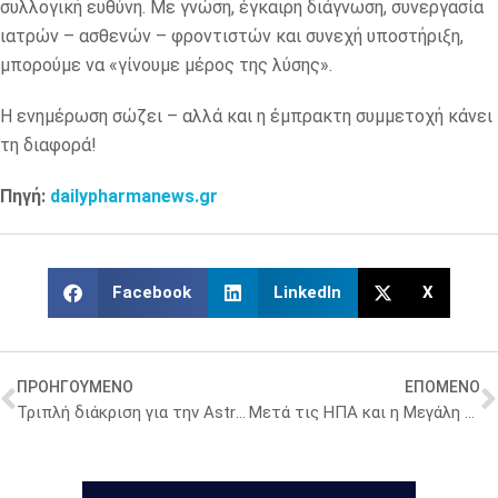
συλλογική ευθύνη. Με γνώση, έγκαιρη διάγνωση, συνεργασία
ιατρών – ασθενών – φροντιστών και συνεχή υποστήριξη,
μπορούμε να «γίνουμε μέρος της λύσης».
Η ενημέρωση σώζει – αλλά και η έμπρακτη συμμετοχή κάνει
τη διαφορά!
Πηγή:
dailypharmanews.gr
Facebook
LinkedIn
X
ΠΡΟΗΓΟΥΜΕΝΟ
ΕΠΟΜΕΝΟ
Τριπλή διάκριση για την AstraZeneca στα HR Awards 2025 με Gold, Silver και Bronze βραβεία
Μετά τις ΗΠΑ και η Μεγάλη Βρετανία περικόπτει τη χρηματοδότηση για την παγκόσμια υγεία