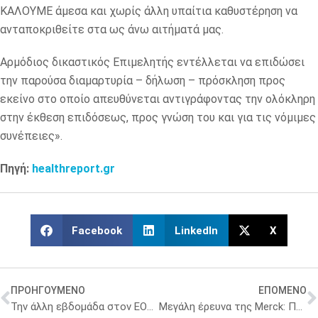
ΚΑΛΟΥΜΕ άμεσα και χωρίς άλλη υπαίτια καθυστέρηση να
ανταποκριθείτε στα ως άνω αιτήματά μας.
Αρμόδιος δικαστικός Επιμελητής εντέλλεται να επιδώσει
την παρούσα διαμαρτυρία – δήλωση – πρόσκληση προς
εκείνο στο οποίο απευθύνεται αντιγράφοντας την ολόκληρη
στην έκθεση επιδόσεως, προς γνώση του και για τις νόμιμες
συνέπειες».
Πηγή:
healthreport.gr
Facebook
LinkedIn
X
ΠΡΟΗΓΟΥΜΕΝΟ
ΕΠΟΜΕΝΟ
Την άλλη εβδομάδα στον ΕΟΠΥΥ ο Άδωνις Γεωργιάδης – Το αργοπορημένο ραντεβού και η ακυρωμένη συνάντηση
Μεγάλη έρευνα της Merck: Προτεραιότητες, ανάγκες και προσδοκίες των νέων Ελλήνων