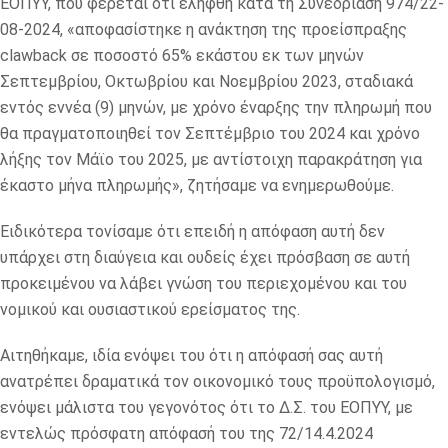
ΕΟΠΥΥ, που φέρεται ότι ελήφθη κατά τη Συνεδρίαση 974/22-
08-2024, «αποφασίστηκε η ανάκτηση της προείσπραξης
clawback σε ποσοστό 65% εκάστου εκ των μηνών
Σεπτεμβρίου, Οκτωβρίου και Νοεμβρίου 2023, σταδιακά
εντός εννέα (9) μηνών, με χρόνο έναρξης την πληρωμή που
θα πραγματοποιηθεί τον Σεπτέμβριο του 2024 και χρόνο
λήξης τον Μάϊο του 2025, με αντίστοιχη παρακράτηση για
έκαστο μήνα πληρωμής», ζητήσαμε να ενημερωθούμε.
Ειδικότερα τονίσαμε ότι επειδή η απόφαση αυτή δεν
υπάρχει στη διαύγεια και ουδείς έχει πρόσβαση σε αυτή
προκειμένου να λάβει γνώση του περιεχομένου και του
νομικού και ουσιαστικού ερείσματος της.
Αιτηθήκαμε, ιδία ενόψει του ότι η απόφασή σας αυτή
ανατρέπει δραματικά τον οικονομικό τους προϋπολογισμό,
ενόψει μάλιστα του γεγονότος ότι το Δ.Σ. του ΕΟΠΥΥ, με
εντελώς πρόσφατη απόφασή του της 72/14.4.2024