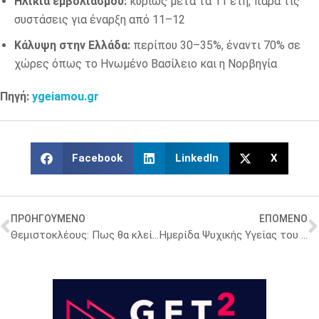
Ηλικία εμβολιασμού:
κυρίως μετά τα 11 έτη, παρά τις
συστάσεις για έναρξη από 11–12
Κάλυψη στην Ελλάδα:
περίπου 30–35%, έναντι 70% σε
χώρες όπως το Ηνωμένο Βασίλειο και η Νορβηγία
Πηγή:
ygeiamou.gr
Facebook
LinkedIn
X
ΠΡΟΗΓΟΥΜΕΝΟ
ΕΠΟΜΕΝΟ
Θεμιστοκλέους: Πως θα κλείνονται τα ραντεβού στα νοσοκομεία από την 1η Οκτωβρίου
Ημερίδα Ψυχικής Υγείας του Ελληνικού Κέντρου Συναισθημάτων: «Βραχυπρόθεσμη Συμβουλευτική στα Σύγχρονα Προβλήματα»