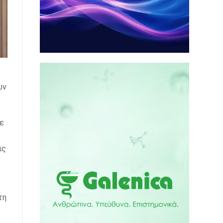
ων
με
ις
τη