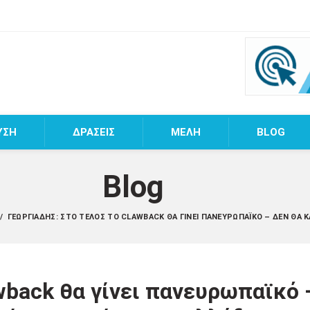
ΥΣΗ
ΔΡΑΣΕΙΣ
MEΛΗ
BLOG
Blog
/
ΓΕΩΡΓΙΆΔΗΣ: ΣΤΟ ΤΈΛΟΣ ΤΟ CLAWBACK ΘΑ ΓΊΝΕΙ ΠΑΝΕΥΡΩΠΑΪΚΌ – ΔΕΝ ΘΑ Κ
wback θα γίνει πανευρωπαϊκό 