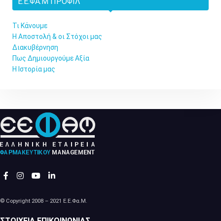
Ε.Ε.ΦΑ.Μ ΠΡΟΦΊΛ
Τι Κάνουμε
Η Αποστολή & οι Στόχοι μας
Διακυβέρνηση
Πως Δημιουργούμε Αξία
Η Ιστορία μας
© Copyright 2008 – 2021 Ε.Ε.Φα.Μ.
ΣΤΟΙΧΕΊΑ ΕΠΙΚΟΙΝΩΝΊΑΣ