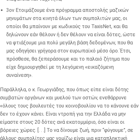
3ον Ετοιμάζουμε ένα πρόγραμμα αποστολής μαζικών
μηνυμάτων στα κινητά όλων των συμπολιτών μας, οι
οποίοι θα μπαίνουν με κωδικούς του TaxisNet, και θα
δηλώνουν εάν θέλουν ή δεν θέλουν να είναι δότες, ώστε
να φτιάξουμε μια πολύ μεγάλη βάση δεδομένων, που θα
μας οδηγήσει γρήγορα στον ευρωπαϊκό μέσο όρο. Έτσι,
πρόσθεσε, θα ξεπεράσουμε και το παλαιό ζήτημα που
είχε δημιουργηθεί με τη λεγόμενη «εικαζόμενη
συναίνεση».
Παράλληλα, ο κ. Γεωργιάδης, που όπως είπε είναι δότης
συμβατών οργάνων και μυελού των οστών, ενεθάρρυνε
«όλους τους βουλευτές του κοινοβουλίου να το κάνουνε εάν
δεν το έχουν κάνει. Είναι ντροπή για την Ελλάδα να μην
είμαστε στους 20 δότες ανά εκατομμύριο, όσο είναι οι
βόρειες χώρες. [. . .] Το να δίνουμε ζωή, πριν “φύγουμε”, σε
άλλους συμπολίτες μας νομίζω είναι μια καταπληκτική