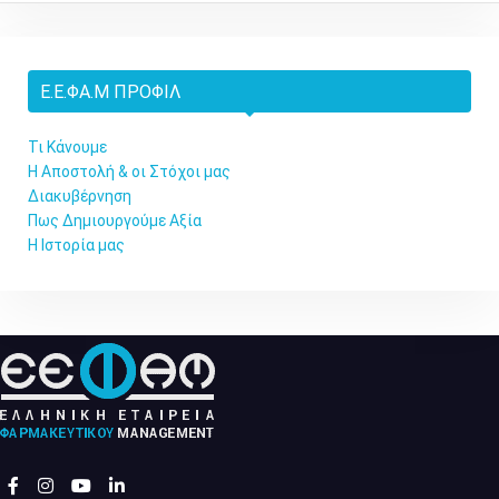
Ε.Ε.ΦΑ.Μ ΠΡΟΦΊΛ
Τι Κάνουμε
Η Αποστολή & οι Στόχοι μας
Διακυβέρνηση
Πως Δημιουργούμε Αξία
Η Ιστορία μας