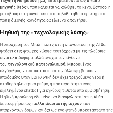
Τεχνητή Νοημοσύνη (AI) επιστρατεύεται ως ο «από
μηχανής θεός»
, που καλείται να καλύψει το κενό. Ωστόσο, η
μετάβαση αυτή συνοδεύεται από βαθιά ηθικά ερωτήματα
που η διεθνής κοινότητα οφείλει να απαντήσει.
Η ηθική της «τεχνολογικής λύσης»
Η υπόσχεση του Μπιλ Γκέιτς ότι η επανάσταση της AI θα
φτάσει στις φτωχές χώρες ταυτόχρονα με τις πλούσιες
είναι ελπιδοφόρα, αλλά ενέχει τον κίνδυνο
του
τεχνολογικού πατερναλισμού
. Μπορεί ένας
αλγόριθμος να υποκαταστήσει την έλλειψη βασικών
υποδομών; Όταν μια κλινική δεν έχει τρεχούμενο νερό ή
σταθερό ηλεκτρικό ρεύμα, η προτεραιότητα ενός
εξελιγμένου chatbot για εγκύους τίθεται υπό αμφισβήτηση.
Η ηθική πρόκληση εδώ είναι να διασφαλιστεί ότι η AI θα
λειτουργήσει ως
πολλαπλασιαστής ισχύος
των
υπαρχόντων δομών και όχι ως ένα φτηνό υποκατάστατο της