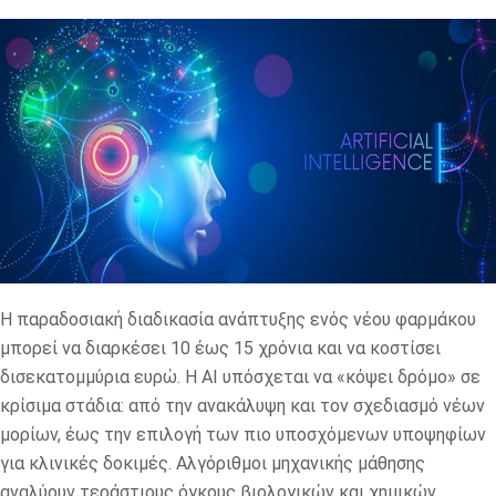
Η παραδοσιακή διαδικασία ανάπτυξης ενός νέου φαρμάκου
μπορεί να διαρκέσει 10 έως 15 χρόνια και να κοστίσει
δισεκατομμύρια ευρώ. Η AI υπόσχεται να «κόψει δρόμο» σε
κρίσιμα στάδια: από την ανακάλυψη και τον σχεδιασμό νέων
μορίων, έως την επιλογή των πιο υποσχόμενων υποψηφίων
για κλινικές δοκιμές. Αλγόριθμοι μηχανικής μάθησης
αναλύουν τεράστιους όγκους βιολογικών και χημικών