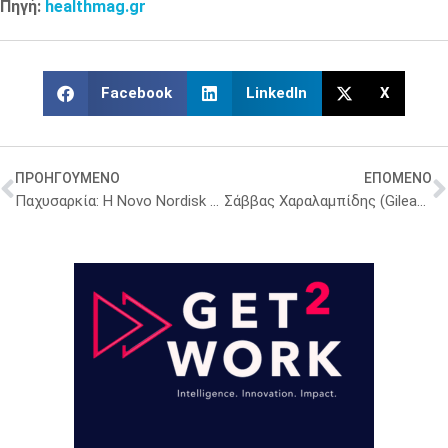
Πηγή:
healthmag.gr
Facebook
LinkedIn
X
ΠΡΟΗΓΟΥΜΕΝΟ
ΕΠΟΜΕΝΟ
Παχυσαρκία: Η Novo Nordisk αμφισβητεί τον μύθο της “θέλησης”
Σάββας Χαραλαμπίδης (Gilead Sciences): Η επένδυση στη φαρμακευτική καινοτομία συνιστά επένδυση στην Yγεία και την οικονομία!