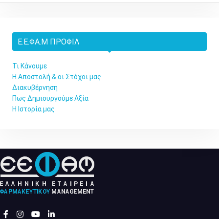
Ε.Ε.ΦΑ.Μ ΠΡΟΦΊΛ
Τι Κάνουμε
Η Αποστολή & οι Στόχοι μας
Διακυβέρνηση
Πως Δημιουργούμε Αξία
Η Ιστορία μας