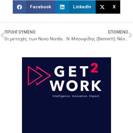
Facebook
LinkedIn
X
ΠΡΟΗΓΟΥΜΕΝΟ
ΕΠΟΜΕΝΟ
Οι μετοχές των Novo Nordisk και Eli Lilly υποχωρούν
Ν. Μπουφίδης (Bennett): Νέο εργοστάσιο, Κέντρο R&D, συμπληρώματα διατροφής και η θυγατρική στην Αυστραλία