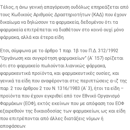
Τέλος, η άνω γενική απαγόρευση ουδόλως επηρεάζεται από
τους Κωδικούς Αριθμούς Δραστηριοτήτων (ΚΑΔ) που έχουν
δικαίωμα να δηλώσουν τα φαρμακεία, δεδομένου ότι τα
φαρμακεία επιτρέπεται να διαθέτουν στο κοινό ουχί μόνο
φάρμακα, αλλά και έτερα είδη.
Έτσι, σύμφωνα με το άρθρο 1 παρ. 1β του Π.Δ. 312/1992
“Οργάνωση και συγκρότηση φαρμακείων” (Α΄ 157) ορίζεται
ότι στο φαρμακείο πωλούνται λιανικώς φάρμακα,
φαρμακευτικά προϊόντα, και φαρμακευτικές ουσίες, και
γενικά τα είδη που αναφέρονται στις περιπτώσεις α-ιζ της
παρ. 2 του άρθρου 2 του Ν. 1316/1983 (Α΄ 3), ήτοι τα είδη –
προϊόντα που έχουν εγκριθεί από τον Εθνικό Οργανισμό
Φαρμάκων (ΕΟΦ), εκτός εκείνων που με απόφαση του ΕΟΦ
εξαιρεθούν της δικαιοδοσίας των φαρμακείων, ως και είδη
που επιτρέπονται από άλλες διατάξεις νόμων ή
αποφάσεων.