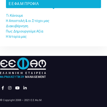
Ε.Ε.ΦΑ.Μ ΠΡΟΦΊΛ
Τι Κάνουμε
Η Αποστολή & οι Στόχοι μας
Διακυβέρνηση
Πως Δημιουργούμε Αξία
Η Ιστορία μας
© Copyright 2008 – 2021 Ε.Ε.Φα.Μ.