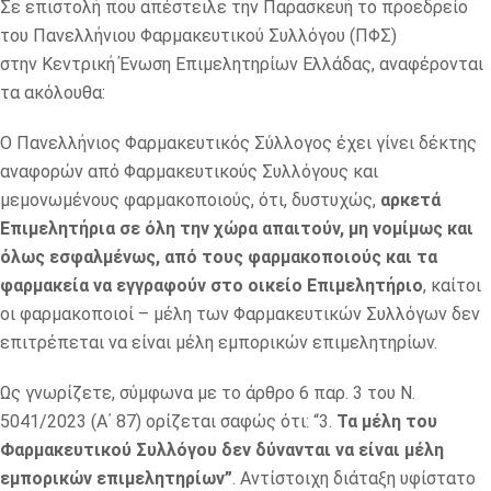
Σε επιστολή που απέστειλε την Παρασκευή το προεδρείο
του Πανελλήνιου Φαρμακευτικού Συλλόγου (ΠΦΣ)
στην Κεντρική Ένωση Επιμελητηρίων Ελλάδας, αναφέρονται
τα ακόλουθα:
Ο Πανελλήνιος Φαρμακευτικός Σύλλογος έχει γίνει δέκτης
αναφορών από Φαρμακευτικούς Συλλόγους και
μεμονωμένους φαρμακοποιούς, ότι, δυστυχώς,
αρκετά
Επιμελητήρια σε όλη την χώρα απαιτούν, μη νομίμως και
όλως εσφαλμένως, από τους φαρμακοποιούς και τα
φαρμακεία να εγγραφούν στο οικείο Επιμελητήριο
, καίτοι
οι φαρμακοποιοί – μέλη των Φαρμακευτικών Συλλόγων δεν
επιτρέπεται να είναι μέλη εμπορικών επιμελητηρίων.
Ως γνωρίζετε, σύμφωνα με το άρθρο 6 παρ. 3 του Ν.
5041/2023 (Α΄ 87) ορίζεται σαφώς ότι: “3.
Τα μέλη του
Φαρμακευτικού Συλλόγου δεν δύνανται να είναι μέλη
εμπορικών επιμελητηρίων”
. Αντίστοιχη διάταξη υφίστατο