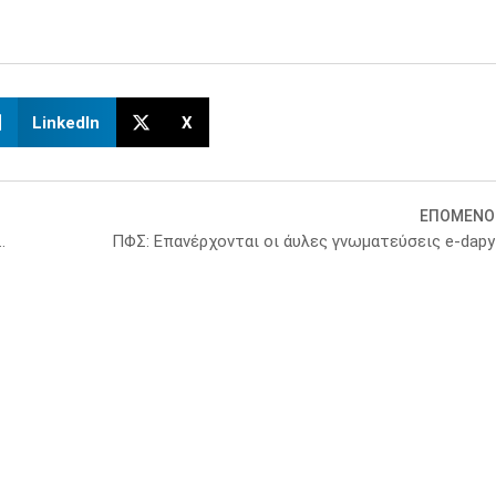
LinkedIn
X
ΕΠΟΜΕΝΟ
ες από τον εμβολιασμό – Ο αντίλογος Έλληνα γιατρού
ΠΦΣ: Επανέρχονται οι άυλες γνωματεύσεις e-dapy