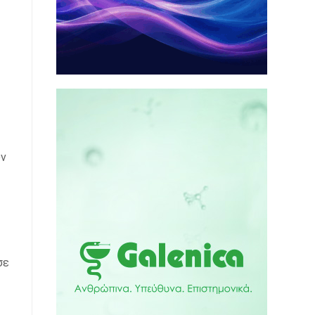
υν
σε