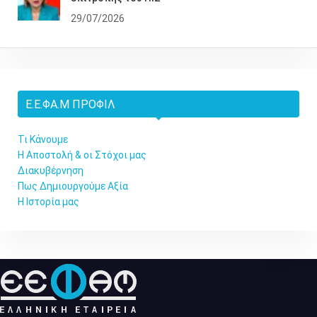
29/07/2026
Ε.Ε.ΦΑ.Μ ΠΡΟΦΊΛ
Τι Κάνουμε
Η Αποστολή & οι Στόχοι μας
Διακυβέρνηση
Πως Δημιουργούμε Αξία
Η Ιστορία μας