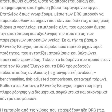
αποτυπωθεί σωστά, ώστε να αποδίδεται δίκαιη και
τεκμηριωμένη αποζημίωση βάσει παραγόμενου έργου.
Επιπλέον, όπως γνωρίζουμε, μέσω των DRG μπορούν να
παρακολουθούνται σημαντικοί κλινικοί δείκτες, όπως μέση
διάρκεια νοσηλείας, επιπλοκές κ.λπ., που αφορούν άμεσα
την αποτύπωση και αξιολόγηση της ποιότητας των
παρεχόμενων υπηρεσιών υγείας. Σε αυτήν τη βάση, ο
Κλινικός Έλεγχος αποκτά ρόλο εσωτερικού μηχανισμού
ποιότητας, που εντοπίζει αποκλίσεις και βελτιώνει
πρακτικές φροντίδας. Τέλος, τα δεδομένα που προκύπτουν
από τον Κλινικό Έλεγχο και τα DRG τροφοδοτούν
πολυεπίπεδες αναλύσεις (π.χ. συγκριτική ανάλυση –
benchmarking, risk-adjusted comparisons, κατανομή πόρων).
Καθίσταται, λοιπόν, ο Κλινικός Έλεγχος σημαντική πηγή
πληροφόρησης για διοικητικά, ασφαλιστικά και οικονομικά
κέντρα αποφάσεων.
Η εμπειρία από τις χώρες που εφαρμόζουν ήδη DRG (π.χ.