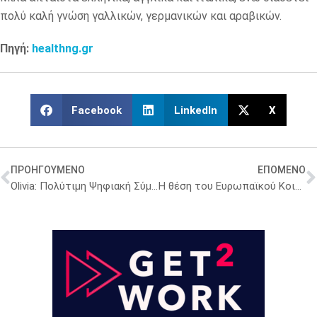
πολύ καλή γνώση γαλλικών, γερμανικών και αραβικών.
Πηγή:
healthng.gr
Facebook
LinkedIn
X
ΠΡΟΗΓΟΥΜΕΝΟ
ΕΠΟΜΕΝΟ
Olivia: Πολύτιμη Ψηφιακή Σύμμαχος για Γυναίκες με Καρκίνο των Ωοθηκών, με την υποστήριξη της AstraZeneca
Η θέση του Ευρωπαϊκού Κοινοβουλίου για τις ελλείψεις στα κρίσιμα φάρμακα «Αγοράζουμε ευρωπαϊκά» και επενδύσεις στην παραγωγή