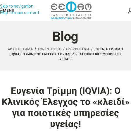
Skip to navigation
MENU
Skip to main content
Blog
ΑΡΧΙΚΉ ΣΕΛΊΔΑ
/
ΣΥΝΕΝΤΕΎΞΕΙΣ / ΑΡΘΡΟΓΡΑΦΊΑ
/
ΕΥΓΕΝΊΑ ΤΡΊΜΜΗ
(IQVIA): Ο ΚΛΙΝΙΚΌΣ ΈΛΕΓΧΟΣ ΤΟ «ΚΛΕΙΔΊ» ΓΙΑ ΠΟΙΟΤΙΚΈΣ ΥΠΗΡΕΣΊΕΣ
ΥΓΕΊΑΣ!
Ευγενία Τρίμμη (IQVIA): Ο
Κλινικός Έλεγχος το «κλειδί»
για ποιοτικές υπηρεσίες
υγείας!