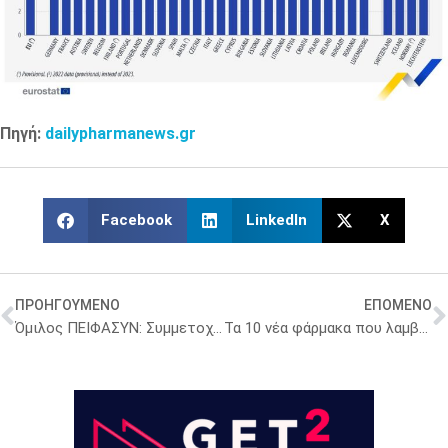
Πηγή:
dailypharmanews.gr
Facebook
LinkedIn
X
ΠΡΟΗΓΟΥΜΕΝΟ
ΕΠΟΜΕΝΟ
Όμιλος ΠΕΙΦΑΣΥΝ: Συμμετοχή στη δράση καθαρισμού της Karabinis Medical
Τα 10 νέα φάρμακα που λαμβάνουν θετική σύσταση για έγκριση από τον EMA και ποια δεν τα κατάφεραν