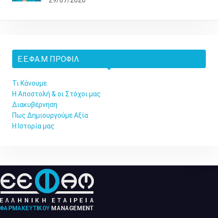
Ε.Ε.ΦΑ.Μ ΠΡΟΦΊΛ
Τι Κάνουμε
Η Αποστολή & οι Στόχοι μας
Διακυβέρνηση
Πως Δημιουργούμε Αξία
Η Ιστορία μας