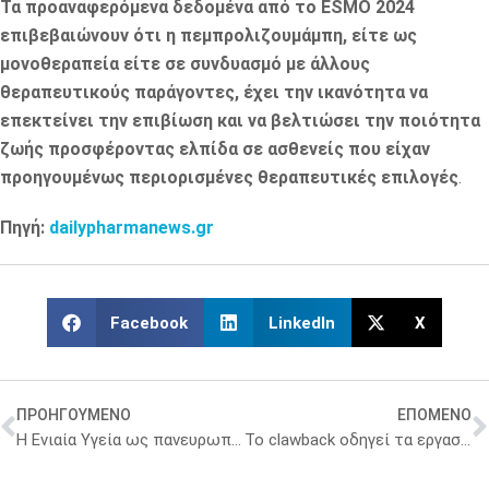
Τα προαναφερόμενα δεδομένα από το ESMO 2024
επιβεβαιώνουν ότι
η πεμπρολιζουμάμπη, είτε ως
μονοθεραπεία είτε σε συνδυασμό με άλλους
θεραπευτικούς παράγοντες, έχει την ικανότητα να
επεκτείνει την επιβίωση και να βελτιώσει την ποιότητα
ζωής προσφέροντας ελπίδα σε ασθενείς που είχαν
προηγουμένως περιορισμένες θεραπευτικές επιλογές
.
Πηγή:
dailypharmanews.gr
Facebook
LinkedIn
X
ΠΡΟΗΓΟΥΜΕΝΟ
ΕΠΟΜΕΝΟ
Η Ενιαία Υγεία ως πανευρωπαϊκή και παγκόσμια προτεραιότητα
Το clawback οδηγεί τα εργαστήρια σε κλείσιμο, υποστηρίζει η Ελληνική Μικροβιολογική Εταιρεία