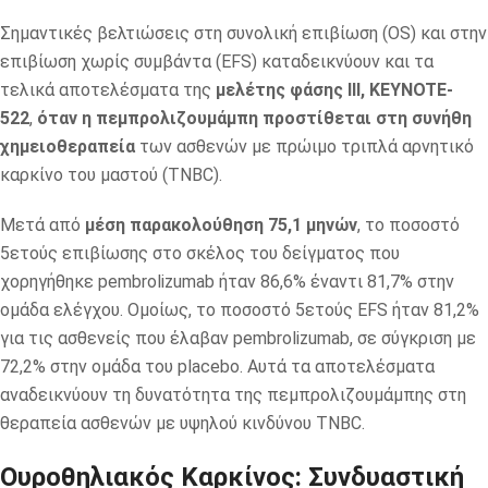
Σημαντικές βελτιώσεις στη συνολική επιβίωση (OS) και στην
επιβίωση χωρίς συμβάντα (EFS) καταδεικνύουν και τα
τελικά αποτελέσματα της
μελέτης φάσης ΙΙΙ, KEYNOTE-
522
,
όταν η πεμπρολιζουμάμπη προστίθεται στη συνήθη
χημειοθεραπεία
των ασθενών με πρώιμο τριπλά αρνητικό
καρκίνο του μαστού (TNBC).
Μετά από
μέση παρακολούθηση 75,1 μηνών
, το ποσοστό
5ετούς επιβίωσης στο σκέλος του δείγματος που
χορηγήθηκε pembrolizumab ήταν 86,6% έναντι 81,7% στην
ομάδα ελέγχου. Ομοίως, το ποσοστό 5ετούς EFS ήταν 81,2%
για τις ασθενείς που έλαβαν pembrolizumab, σε σύγκριση με
72,2% στην ομάδα του placebo. Αυτά τα αποτελέσματα
αναδεικνύουν τη δυνατότητα της πεμπρολιζουμάμπης στη
θεραπεία ασθενών με υψηλού κινδύνου TNBC.
Ουροθηλιακός Καρκίνος: Συνδυαστική