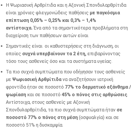
Η Ψωριασική Αρθρίτιδα και η Αξονική Σπονδυλαρθρίτιδα
είναι χρόνιες φλεγμονώδεις παθήσεις
με παγκόσμια
επίπτωση 0,05% – 0,25% και 0,3% – 1,4%
αντίστοιχα.
Ένα από τα σημαντικότερα προβλήματα στη
διαχείριση των παθήσεων αυτών είναι
Σημαντικές είναι οι καθυστερήσεις στη διάγνωση, οι
οποίες
συχνά υπερβαίνουν τα 2 έτη,
επιβαρύνοντας
τόσο τους ασθενείς όσο και τα συστήματα υγείας.
Τα πιο συχνά συμπτώματα που οδήγησαν τους ασθενείς
με
Ψωριασική Αρθρίτιδα
να αναζητήσουν ιατρική
φροντίδα ήταν σε ποσοστό
77% το δερματικό εξάνθημα /
ψωρίαση
και σε ποσοστό
45% ο πόνος στις αρθρώσεις
.
Αντίστοιχα, στους ασθενείς με Αξονική
Σπονδυλαρθρίτιδα, τα πιο συχνά συμπτώματα ήταν
σε
ποσοστό 77% ο πόνος στη μέση
(οσφυαλγία) και σε
ποσοστό 51% η δυσκαμψία.