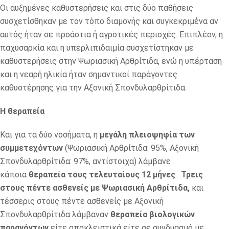
Οι αυξημένες καθυστερήσεις και στις δύο παθήσεις
συσχετίσθηκαν με τον τόπο διαμονής και συγκεκριμένα αν
αυτός ήταν σε προάστια ή αγροτικές περιοχές. Επιπλέον, η
παχυσαρκία και η υπερλιπιδαιμία συσχετίστηκαν με
καθυστερήσεις στην Ψωριασική Αρθρίτιδα, ενώ η υπέρταση
και η νεαρή ηλικία ήταν σημαντικοί παράγοντες
καθυστέρησης για την Αξονική Σπονδυλαρθρίτιδα.
Η θεραπεία
Και για τα δύο νοσήματα, η
μεγάλη πλειοψηφία των
συμμετεχόντων
(Ψωριασική Αρθρίτιδα: 95%, Αξονική
Σπονδυλαρθρίτιδα: 97%, αντίστοιχα) λάμβανε
κάποια
θεραπεία τους τελευταίους 12 μήνες
.
Τρεις
στους πέντε ασθενείς με Ψωριασική Αρθρίτιδα,
και
τέσσερις στους πέντε ασθενείς με Αξονική
Σπονδυλαρθρίτιδα λάμβαναν
θεραπεία βιολογικών
παραγόντων
είτε αποκλειστικά είτε σε συνδυασμό με