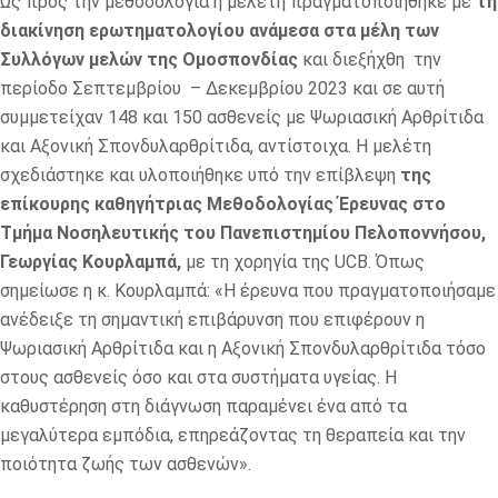
Ως προς την μεθοδολογία η μελέτη πραγματοποιήθηκε με
τη
διακίνηση ερωτηματολογίου ανάμεσα στα μέλη των
Συλλόγων μελών της Ομοσπονδίας
και διεξήχθη την
περίοδο Σεπτεμβρίου – Δεκεμβρίου 2023 και σε αυτή
συμμετείχαν 148 και 150 ασθενείς με Ψωριασική Αρθρίτιδα
και Αξονική Σπονδυλαρθρίτιδα, αντίστοιχα. Η μελέτη
σχεδιάστηκε και υλοποιήθηκε υπό την επίβλεψη
της
επίκουρης καθηγήτριας Μεθοδολογίας Έρευνας στο
Τμήμα Νοσηλευτικής του Πανεπιστημίου Πελοποννήσου,
Γεωργίας Κουρλαμπά,
με τη χορηγία της UCB. Όπως
σημείωσε η κ. Κουρλαμπά: «Η έρευνα που πραγματοποιήσαμε
ανέδειξε τη σημαντική επιβάρυνση που επιφέρουν η
Ψωριασική Αρθρίτιδα και η Αξονική Σπονδυλαρθρίτιδα τόσο
στους ασθενείς όσο και στα συστήματα υγείας. Η
καθυστέρηση στη διάγνωση παραμένει ένα από τα
μεγαλύτερα εμπόδια, επηρεάζοντας τη θεραπεία και την
ποιότητα ζωής των ασθενών».