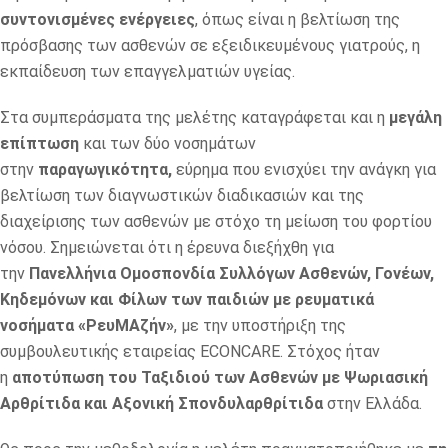
συντονισμένες ενέργειες
, όπως είναι η βελτίωση της
πρόσβασης των ασθενών σε εξειδικευμένους γιατρούς, η
εκπαίδευση των επαγγελματιών υγείας.
Στα συμπεράσματα της μελέτης καταγράφεται και η
μεγάλη
επίπτωση
και των δύο νοσημάτων
στην
παραγωγικότητα,
εύρημα που ενισχύει την ανάγκη για
βελτίωση των διαγνωστικών διαδικασιών και της
διαχείρισης των ασθενών με στόχο τη μείωση του φορτίου
νόσου. Σημειώνεται ότι η έρευνα διεξήχθη για
την
Πανελλήνια Ομοσπονδία Συλλόγων Ασθενών, Γονέων,
Κηδεμόνων και Φίλων των παιδιών με ρευματικά
νοσήματα «ΡευΜΑζήν»
, με την υποστήριξη της
συμβουλευτικής εταιρείας ECONCARE. Στόχος ήταν
η
αποτύπωση του Ταξιδιού των Ασθενών με Ψωριασική
Αρθρίτιδα και Αξονική Σπονδυλαρθρίτιδα
στην Ελλάδα.