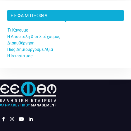
Ε.Ε.ΦΑ.Μ ΠΡΟΦΊΛ
Τι Κάνουμε
Η Αποστολή & οι Στόχοι μας
Διακυβέρνηση
Πως Δημιουργούμε Αξία
Η Ιστορία μας