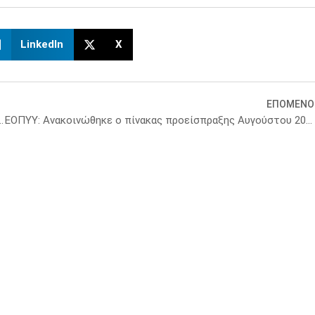
LinkedIn
X
ΕΠΟΜΕΝΟ
τητα κατευθυντήριες γραμμές για την υπογονιμότητα
ΕΟΠΥΥ: Ανακοινώθηκε ο πίνακας προείσπραξης Αυγούστου 2025