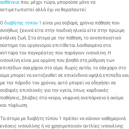
ασθένεια
που, μέχρι τώρα, μπορούσε μόνο να
αντιμετωπιστεί αλλά όχι να θεραπευτεί.
Ο
διαβήτης τύπου 1
είναι μια σοβαρή, χρόνια πάθηση που
συνήθως ξεκινά είτε στην παιδική ηλικία είτε στην πρώιμη
ενήλικη ζωή. Στα άτομα με την πάθηση, το ανοσοποιητικό
σύστημα του οργανισμού επιτίθεται λανθασμένα στα
κύτταρα του παγκρέατος που παράγουν ινσουλίνη. Η
ινσουλίνη είναι μια ορμόνη που βοηθά στη ρύθμιση των
επιπέδων σακχάρου στο αίμα. Χωρίς αυτήν, το σάκχαρο στο
αίμα μπορεί να εκτοξευθεί σε επικίνδυνα υψηλά επίπεδα και
με την πάροδο του χρόνου, αυτό μπορεί να οδηγήσει σε
σοβαρές επιπλοκές για την υγεία, όπως καρδιακές
παθήσεις, βλάβες στα νεύρα, νεφρική ανεπάρκεια ή ακόμα
και τύφλωση.
Τα άτομα με διαβήτη τύπου 1 πρέπει να κάνουν καθημερινά
ενέσεις ινσουλίνης ή να χρησιμοποιούν αντλίες ινσουλίνης