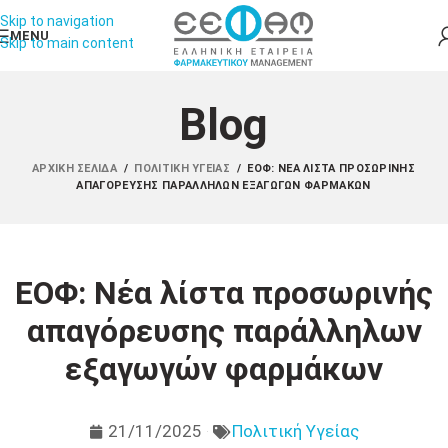
Skip to navigation
MENU
Skip to main content
Blog
ΑΡΧΙΚΉ ΣΕΛΊΔΑ
/
ΠΟΛΙΤΙΚΉ ΥΓΕΊΑΣ
/
ΕΟΦ: ΝΈΑ ΛΊΣΤΑ ΠΡΟΣΩΡΙΝΉΣ
ΑΠΑΓΌΡΕΥΣΗΣ ΠΑΡΆΛΛΗΛΩΝ ΕΞΑΓΩΓΏΝ ΦΑΡΜΆΚΩΝ
ΕΟΦ: Νέα λίστα προσωρινής
απαγόρευσης παράλληλων
εξαγωγών φαρμάκων
21/11/2025
Πολιτική Υγείας