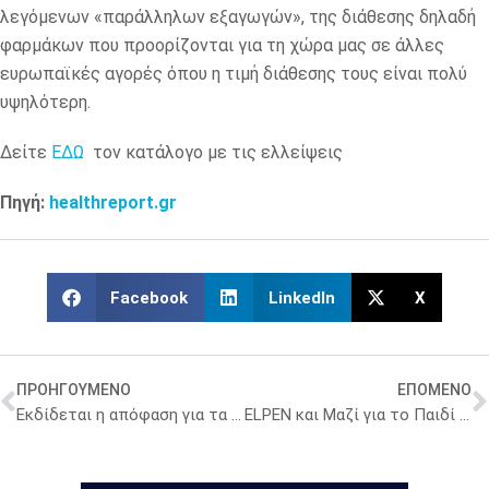
λεγόμενων «παράλληλων εξαγωγών», της διάθεσης δηλαδή
φαρμάκων που προορίζονται για τη χώρα μας σε άλλες
ευρωπαϊκές αγορές όπου η τιμή διάθεσης τους είναι πολύ
υψηλότερη.
Δείτε
ΕΔΩ
τον κατάλογο με τις ελλείψεις
Πηγή:
healthreport.gr
Facebook
LinkedIn
X
ΠΡΟΗΓΟΥΜΕΝΟ
ΕΠΟΜΕΝΟ
Εκδίδεται η απόφαση για τα δωρεάν φάρμακα για την παχυσαρκία – Πότε θα σταλούν τα sms στους δικαιούχους
ELPEN και Μαζί για το Παιδί έφτιαξαν δύο αίθουσες STEM σε σχολεία της Θράκης