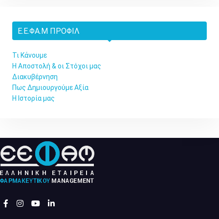
Ε.Ε.ΦΑ.Μ ΠΡΟΦΊΛ
Τι Κάνουμε
Η Αποστολή & οι Στόχοι μας
Διακυβέρνηση
Πως Δημιουργούμε Αξία
Η Ιστορία μας