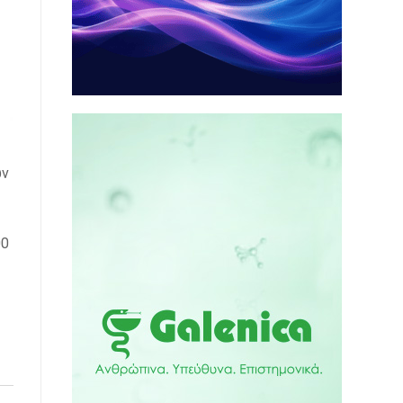
ων
00