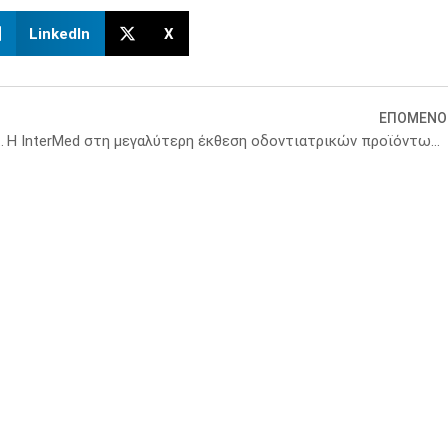
LinkedIn
X
ΕΠΟΜΕΝΟ
ντολογίας για τις κλινικές μελέτες
Η InterMed στη μεγαλύτερη έκθεση οδοντιατρικών προϊόντων AEEDC DUBAI