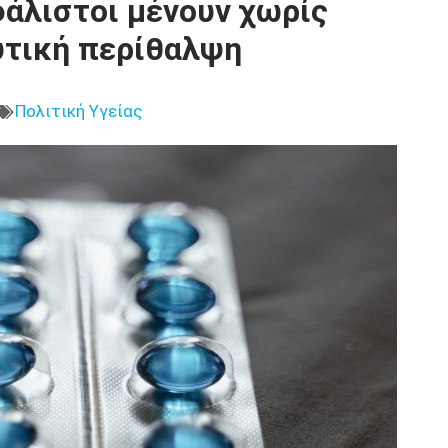
άλιστοι μένουν χωρίς
τική περίθαλψη
Πολιτική Υγείας