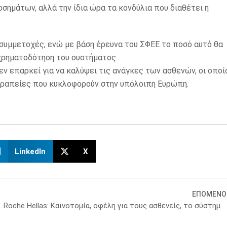
σημάτων, αλλά την ίδια ώρα τα κονδύλια που διαθέτει η
 συμμετοχές, ενώ με βάση έρευνα του ΣΦΕΕ το ποσό αυτό θα
 χρηματοδότηση του συστήματος.
ν επαρκεί για να καλύψει τις ανάγκες των ασθενών, οι οποί
εραπείες που κυκλοφορούν στην υπόλοιπη Ευρώπη.
LinkedIn
X
ΕΠΟΜΕΝΟ
ωρίς κανόνες, η καινοτομία δεν φτάνει στον ασθενή [βίντεο]
Roche Hellas: Καινοτομία, οφέλη για τους ασθενείς, το σύστημα υγείας και την οικονομία