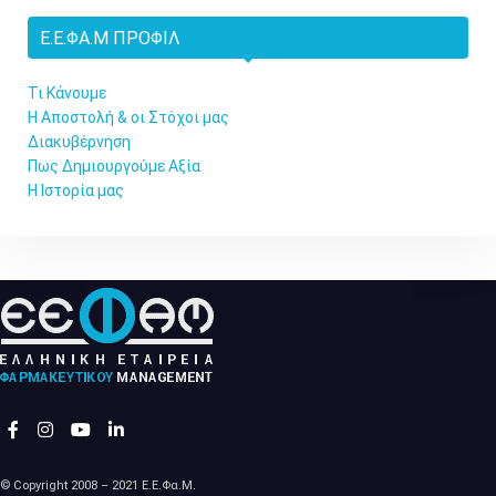
Ε.Ε.ΦΑ.Μ ΠΡΟΦΊΛ
Τι Κάνουμε
Η Αποστολή & οι Στόχοι μας
Διακυβέρνηση
Πως Δημιουργούμε Αξία
Η Ιστορία μας
© Copyright 2008 – 2021 Ε.Ε.Φα.Μ.