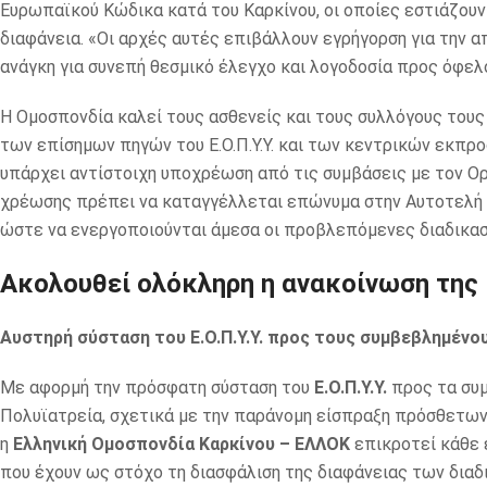
Ευρωπαϊκού Κώδικα κατά του Καρκίνου, οι οποίες εστιάζουν
διαφάνεια. «Οι αρχές αυτές επιβάλλουν εγρήγορση για την
ανάγκη για συνεπή θεσμικό έλεγχο και λογοδοσία προς όφελ
Η Ομοσπονδία καλεί τους ασθενείς και τους συλλόγους τους
των επίσημων πηγών του Ε.Ο.Π.Υ.Υ. και των κεντρικών εκπ
υπάρχει αντίστοιχη υποχρέωση από τις συμβάσεις με τον Ορ
χρέωσης πρέπει να καταγγέλλεται επώνυμα στην Αυτοτελή Δ
ώστε να ενεργοποιούνται άμεσα οι προβλεπόμενες διαδικασ
Ακολουθεί ολόκληρη η ανακοίνωση της
Αυστηρή σύσταση του Ε.Ο.Π.Υ.Υ. προς τους συμβεβλημένο
Με αφορμή την πρόσφατη σύσταση του
Ε.Ο.Π.Υ.Υ.
προς τα συμ
Πολυϊατρεία, σχετικά με την παράνομη είσπραξη πρόσθετω
η
Ελληνική Ομοσπονδία Καρκίνου – ΕΛΛΟΚ
επικροτεί κάθε 
που έχουν ως στόχο τη διασφάλιση της διαφάνειας των διαδ