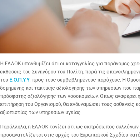
Η ΕΛΛΟΚ υπενθυμίζει ότι οι καταγγελίες για παράνομες χρε
εκθέσεις του Συνηγόρου του Πολίτη, παρά τις επανειλημμέν
του
Ε.Ο.Π.Υ.Υ
.
προς τους συμβεβλημένους παρόχους. Η Ομοσπο
δομημένης και τακτικής αξιολόγησης των υπηρεσιών που πα
πρόσφατης αξιολόγησης των νοσοκομείων. Όπως αναφέρει η 
επιτήρηση του Οργανισμού, θα ενδυναμώσει τους ασθενείς κα
αξιοπιστίας των υπηρεσιών υγείας.
Παράλληλα, η ΕΛΛΟΚ τονίζει ότι ως εκπρόσωπος συλλόγων α
προσανατολίζεται στις αρχές του Ευρωπαϊκού Σχεδίου κατά 