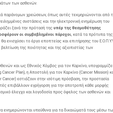
μάτων των ασθενών.
ικά παράνομων χρεώσεων, όπως αυτές τεκμηριώνονται από τ
νειλημμένες συστάσεις και την ηλεκτρονική ενημέρωση του
φράζει ξανά την πρότασή της
υπέρ της
θεσμοθέτησης
οσφέρουν οι συμβεβλημένοι πάροχοι
, κατά τα πρότυπα της
α ενισχύσει το έργο εποπτείας και επιτήρησης του Ε.Ο.Π.Υ.Υ
 βελτίωση της ποιότητας και της αξιοπιστίας των
ενών και ως Εθνικός Κόμβος για τον Καρκίνο, υπογραμμίζε
 Cancer Plan), η Αποστολή για τον Καρκίνο (Cancer Mission) κ
 Cancer) εστιάζουν στην ισότιμη πρόσβαση, την προστασία
υτές επιβάλλουν εγρήγορση για την αποτροπή κάθε μορφής
εσμικό έλεγχο και λογοδοσία προς όφελος των ασθενών και
να ενημερώνονται υπεύθυνα για τα δικαιώματά τους μέσω τ