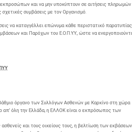
υς εκπροσώπων και να μην υποκύπτουν σε αιτήσεις πληρωμών
ς σχετικές συμβάσεις με τον Οργανισμό.
σεις να καταγγέλλει επώνυμα κάθε περιστατικό παρατυπίας
βάσεων και Παρόχων του Ε.Ο.Π.Υ.Υ., ώστε να ενεργοποιούντ
ΠΥΥ
οβάθμιο όργανο των Συλλόγων Ασθενών με Καρκίνο στη χώρα
ο απ’ όλη την Ελλάδα, η ΕΛΛΟΚ είναι ο εκπρόσωπος των
 ασθενείς και τους οικείους τους, η βελτίωση των εκβάσεων