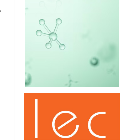
ν
,
υ