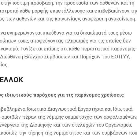
 στην ισότιμη πρόσβαση, την προστασία των ασθενών και τη
 αποτροπή κάθε μορφής εκμετάλλευσης και επιβεβαιώνουν τη
ος των ασθενών και της κοινωνίας», αναφέρει η ανακοίνωση.
 να ενημερώνονται υπεύθυνα για τα δικαιώματά τους μέσω
ροσώπων τους, αποφεύγοντας πληρωμές για τις οποίες δεν
γανισμό. Τονίζεται επίσης ότι κάθε περιστατικό παράνομης
ιεύθυνση Ελέγχου Συμβάσεων και Παρόχων του Ε.Ο.Π.Υ.Υ.,
ίες.
 ΕΛΛΟΚ
υς ιδιωτικούς παρόχους για τις παράνομες χρεώσεις
βεβλημένα Ιδιωτικά Διαγνωστικά Εργαστήρια και Ιδιωτικά
ν αμοιβών πέραν της νόμιμης συμμετοχής των ασφαλισμένων
ενέργεια της Διοίκησης και των στελεχών του Οργανισμού,
ικασιών, την τήρηση της νομιμότητας και των συμβάσεων πο