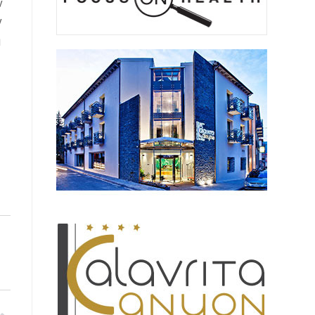
ν
ν
ή