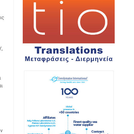
ις
.,
ι
αι
ων