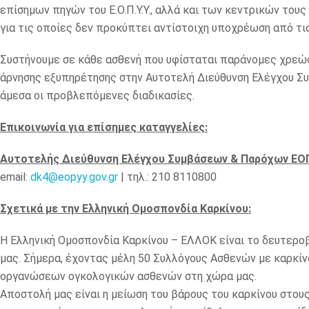
επίσημων πηγών του Ε.Ο.Π.Υ.Υ., αλλά και των κεντρικών το
για τις οποίες δεν προκύπτει αντίστοιχη υποχρέωση από τι
Συστήνουμε σε κάθε ασθενή που υφίσταται παράνομες χρεώ
άρνησης εξυπηρέτησης στην Αυτοτελή Διεύθυνση Ελέγχου Συμ
άμεσα οι προβλεπόμενες διαδικασίες.
Επικοινωνία για επίσημες καταγγελίες:
Αυτοτελής Διεύθυνση Ελέγχου Συμβάσεων & Παρόχων ΕΟ
email:
dk4@eopyy.gov.gr
| τηλ.: 210 8110800
Σχετικά με την Ελληνική Ομοσπονδία Καρκίνου:
Η Ελληνική Ομοσπονδία Καρκίνου – ΕΛΛΟΚ είναι το δευτερ
μας. Σήμερα, έχοντας μέλη 50 Συλλόγους Ασθενών με καρκίν
οργανώσεων ογκολογικών ασθενών στη χώρα μας.
Αποστολή μας είναι η μείωση του βάρους του καρκίνου στους