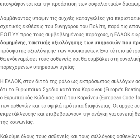
υπογράφονται και την προάσπιση των ασφαλιστικών δικαιω
Λαμβάνοντας υπόψιν τις συχνές καταγγελίες για περιστατ
σχετικές εκθέσεις του Συνηγόρου του Πολίτη, παρά τις επα
Ε.Ο.Π.Υ.Υ. προς τους συμβεβλημένους παρόχους, η ΕΛΛΟΚ εκ
δομημένης, τακτικής αξιολόγησης των υπηρεσιών που πρ
πρόσφατης αξιολόγησης των νοσοκομείων. Ένα τέτοιο μέτρο θ
θα ενδυναμώσει τους ασθενείς και θα συμβάλει στη συνολική
παρεχόμενων υπηρεσιών υγείας.
Η ΕΛΛΟΚ, στον διττό της ρόλο ως εκπρόσωπος συλλόγων ασθ
ότι το Ευρωπαϊκό Σχέδιο κατά του Καρκίνου (Europe’s Beating
ο Ευρωπαϊκός Κώδικας κατά του Καρκίνου (European Code for
των ασθενών και τα υψηλά πρότυπα διαφάνειας. Οι αρχές α
εκμετάλλευσης και επιβεβαιώνουν την ανάγκη για συνεπή θ
της κοινωνίας.
Καλούμε όλους τους ασθενείς και τους συλλόγους ασθενών 