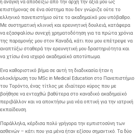
η ανάγκη να αποδείξω από την αρχή την αξία μου ως
επιστήμονας σε ένα σύστημα που δεν γνώριζε ούτε το
ελληνικό πανεπιστήμιο ούτε το ακαδημαϊκό μου υπόβαθρο.
Με συστηματική κλινική και ερευνητική δουλειά, κατάφερα
να εξασφαλίσω συνεχή χρηματοδότηση για τα πρώτα χρόνια
της παραμονής μου στον Καναδά, κάτι που μου επέτρεψε να
αναπτύξω σταθερά την ερευνητική μου δραστηριότητα και
να χτίσω ένα ισχυρό ακαδημαϊκό αποτύπωμα.
Ένα καθοριστικό βήμα σε αυτή τη διαδικασία ήταν η
ολοκλήρωση του MSc in Medical Education στο Πανεπιστήμιο
του Τορόντο, ένας τίτλος με ιδιαίτερο κύρος που με
βοήθησε να ενταχθώ βαθύτερα στο καναδικό ακαδημαϊκό
περιβάλλον και να αποκτήσω μια νέα οπτική για την ιατρική
εκπαίδευση.
Παράλληλα, κέρδισα πολύ γρήγορα την εμπιστοσύνη των
ασθενών – κάτι που για μένα ήταν εξίσου σημαντικό. Τα δύο