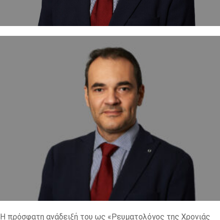
Η πρόσφατη ανάδειξή του ως «Ρευματολόγος της Χρονιάς