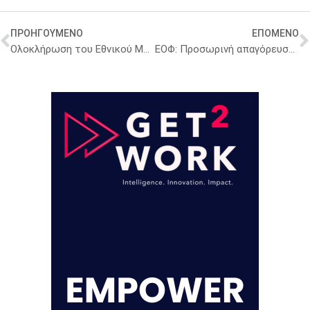
ΠΡΟΗΓΟΥΜΕΝΟ
ΕΠΟΜΕΝΟ
Ολοκλήρωση του Εθνικού Μητρώου Βιοϊατρικής Έρευνας από την Netcompany
ΕΟΦ: Προσωρινή απαγόρευση παράλληλων εξαγωγών για 82 φάρμακα [κατάλογος]