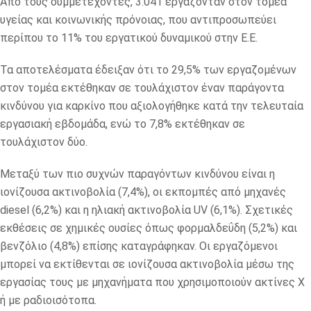
Από τους συμμετέχοντες, 3.041 εργάζονταν στον τομέα
υγείας και κοινωνικής πρόνοιας, που αντιπροσωπεύει
περίπου το 11% του εργατικού δυναμικού στην Ε.Ε.
Τα αποτελέσματα έδειξαν ότι το 29,5% των εργαζομένων
στον τομέα εκτέθηκαν σε τουλάχιστον έναν παράγοντα
κινδύνου για καρκίνο που αξιολογήθηκε κατά την τελευταία
εργασιακή εβδομάδα, ενώ το 7,8% εκτέθηκαν σε
τουλάχιστον δύο.
Μεταξύ των πιο συχνών παραγόντων κινδύνου είναι η
ιονίζουσα ακτινοβολία (7,4%), οι εκπομπές από μηχανές
diesel (6,2%) και η ηλιακή ακτινοβολία UV (6,1%). Σχετικές
εκθέσεις σε χημικές ουσίες όπως φορμαλδεΰδη (5,2%) και
βενζόλιο (4,8%) επίσης καταγράφηκαν. Οι εργαζόμενοι
μπορεί να εκτίθενται σε ιονίζουσα ακτινοβολία μέσω της
εργασίας τους με μηχανήματα που χρησιμοποιούν ακτίνες Χ
ή με ραδιοισότοπα.