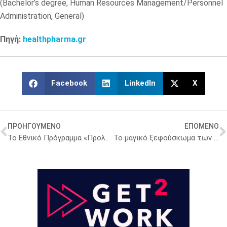
(Bachelor’s degree, Human Resources Management/Personnel
Administration, General)
Πηγή:
healthpharma.gr
Facebook
LinkedIn
X
ΠΡΟΗΓΟΥΜΕΝΟ
ΕΠΟΜΕΝΟ
Το Εθνικό Πρόγραμμα «Προλαμβάνω» για τα καρδιαγγειακά παρουσίασε ο Πρύτανης του ΕΚΠΑ, Γεράσιμος Σιάσος
Το μαγικό ξεφούσκωμα των οφειλών των νοσοκομείων