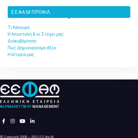
Ε.Ε.ΦΑ.Μ ΠΡΟΦΊΛ
Τι Κάνουμε
Η Αποστολή & οι Στόχοι μας
Διακυβέρνηση
Πως Δημιουργούμε Αξία
Η Ιστορία μας
© Copyright 2008 – 2021 Ε.Ε.Φα.Μ.