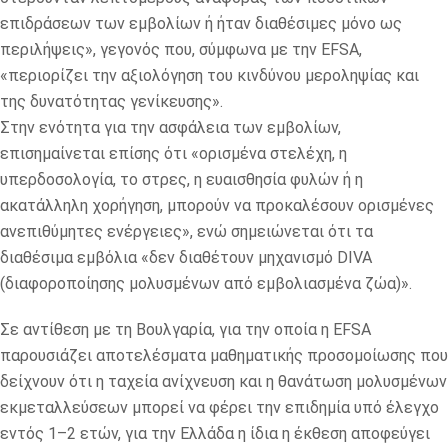
επιδράσεων των εμβολίων ή ήταν διαθέσιμες μόνο ως
περιλήψεις», γεγονός που, σύμφωνα με την EFSA,
«περιορίζει την αξιολόγηση του κινδύνου μεροληψίας και
της δυνατότητας γενίκευσης».
Στην ενότητα για την ασφάλεια των εμβολίων,
επισημαίνεται επίσης ότι «ορισμένα στελέχη, η
υπερδοσολογία, το στρες, η ευαισθησία φυλών ή η
ακατάλληλη χορήγηση, μπορούν να προκαλέσουν ορισμένες
ανεπιθύμητες ενέργειες», ενώ σημειώνεται ότι τα
διαθέσιμα εμβόλια «δεν διαθέτουν μηχανισμό DIVA
(διαφοροποίησης μολυσμένων από εμβολιασμένα ζώα)».
Σε αντίθεση με τη Βουλγαρία, για την οποία η EFSA
παρουσιάζει αποτελέσματα μαθηματικής προσομοίωσης που
δείχνουν ότι η ταχεία ανίχνευση και η θανάτωση μολυσμένων
εκμεταλλεύσεων μπορεί να φέρει την επιδημία υπό έλεγχο
εντός 1–2 ετών, για την Ελλάδα η ίδια η έκθεση αποφεύγει