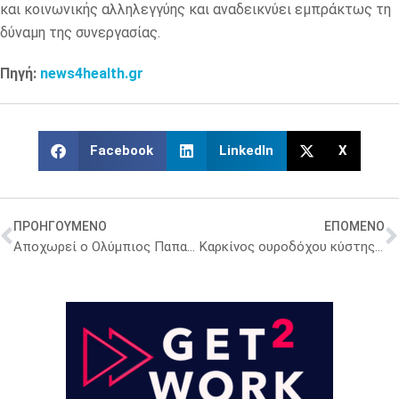
και κοινωνικής αλληλεγγύης και αναδεικνύει εμπράκτως τη
δύναμη της συνεργασίας.
Πηγή:
news4health.gr
Facebook
LinkedIn
X
ΠΡΟΗΓΟΥΜΕΝΟ
ΕΠΟΜΕΝΟ
Αποχωρεί ο Ολύμπιος Παπαδημητρίου από τη Novo Nordisk μετά από 32 χρόνια
Καρκίνος ουροδόχου κύστης: Υπό έγκριση νέο θεραπευτικό σχήμα δίνει ελπίδα στους ασθενείς