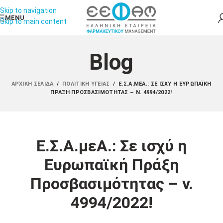
Skip to navigation
MENU
Skip to main content
Blog
ΑΡΧΙΚΉ ΣΕΛΊΔΑ
/
ΠΟΛΙΤΙΚΉ ΥΓΕΊΑΣ
/
Ε.Σ.Α.ΜΕΑ.: ΣΕ ΙΣΧΎ Η ΕΥΡΩΠΑΪΚΉ
ΠΡΆΞΗ ΠΡΟΣΒΑΣΙΜΌΤΗΤΑΣ – Ν. 4994/2022!
Ε.Σ.Α.μεΑ.: Σε ισχύ η
Ευρωπαϊκή Πράξη
Προσβασιμότητας – ν.
4994/2022!