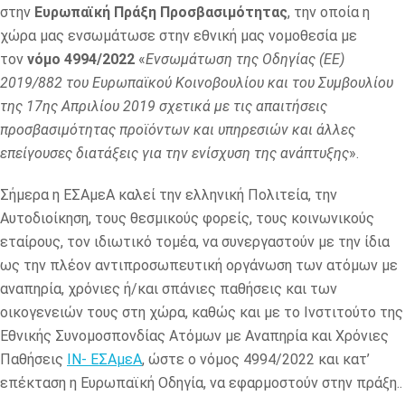
στην
Ευρωπαϊκή Πράξη Προσβασιμότητας
, την οποία η
χώρα μας ενσωμάτωσε στην εθνική μας νομοθεσία με
τον
νόμο 4994/2022
«
Ενσωμάτωση της Οδηγίας (ΕΕ)
2019/882 του Ευρωπαϊκού Κοινοβουλίου και του Συμβουλίου
της 17ης Απριλίου 2019 σχετικά µε τις απαιτήσεις
προσβασιμότητας προϊόντων και υπηρεσιών και άλλες
επείγουσες διατάξεις για την ενίσχυση της ανάπτυξης
».
Σήμερα η ΕΣΑμεΑ καλεί την ελληνική Πολιτεία, την
Αυτοδιοίκηση, τους θεσμικούς φορείς, τους κοινωνικούς
εταίρους, τον ιδιωτικό τομέα, να συνεργαστούν με την ίδια
ως την πλέον αντιπροσωπευτική οργάνωση των ατόμων με
αναπηρία, χρόνιες ή/και σπάνιες παθήσεις και των
οικογενειών τους στη χώρα, καθώς και με το Ινστιτούτο της
Εθνικής Συνομοσπονδίας Ατόμων με Αναπηρία και Χρόνιες
Παθήσεις
ΙΝ- ΕΣΑμεΑ
, ώστε ο νόμος 4994/2022 και κατ’
επέκταση η Ευρωπαϊκή Οδηγία, να εφαρμοστούν στην πράξη..