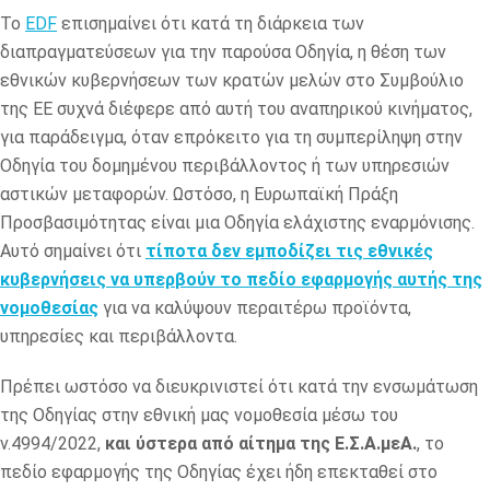
Το
EDF
επισημαίνει ότι κατά τη διάρκεια των
διαπραγματεύσεων για την παρούσα Οδηγία, η θέση των
εθνικών κυβερνήσεων των κρατών μελών στο Συμβούλιο
της ΕΕ συχνά διέφερε από αυτή του αναπηρικού κινήματος,
για παράδειγμα, όταν επρόκειτο για τη συμπερίληψη στην
Οδηγία του δομημένου περιβάλλοντος ή των υπηρεσιών
αστικών μεταφορών. Ωστόσο, η Ευρωπαϊκή Πράξη
Προσβασιμότητας είναι μια Οδηγία ελάχιστης εναρμόνισης.
Αυτό σημαίνει ότι
τίποτα δεν εμποδίζει τις εθνικές
κυβερνήσεις να υπερβούν το πεδίο εφαρμογής αυτής της
νομοθεσίας
για να καλύψουν περαιτέρω προϊόντα,
υπηρεσίες και περιβάλλοντα.
Πρέπει ωστόσο να διευκρινιστεί ότι κατά την ενσωμάτωση
της Οδηγίας στην εθνική μας νομοθεσία μέσω του
ν.4994/2022,
και ύστερα από αίτημα της Ε.Σ.Α.μεΑ.
, το
πεδίο εφαρμογής της Οδηγίας έχει ήδη επεκταθεί στο