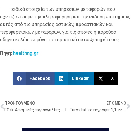
· ειδικά στοιχεία των υπηρεσιών μεταφορών που
σχετίζονται με την πληροφόρηση και την έκδοση εισιτηρίων,
εκτός από τις υπηρεσίες αστικών, προαστιακών και
περιφερειακών μεταφορών, για τις οποίες η παρούσα
οδηγία καλύπτει μόνο τα τερματικά αυτοεξυπηρέτησης.
Πηγή:
healthng.gr
Facebook
LinkedIn
X
ΠΡΟΗΓΟΥΜΕΝΟ
ΕΠΟΜΕΝΟ
ΕΟΦ: Ατομικές παραγγελίες φαρμάκων εντός ενδείξεων – Διαδικασία για εισαγωγή και διάθεση στην Ελλάδα
Η Eurostat κατέγραψε 1,1 εκατ. αποτρέψιμους θανάτους για το 2022 στην Ευρώπη – Στη 12η θέση η Ελλάδα