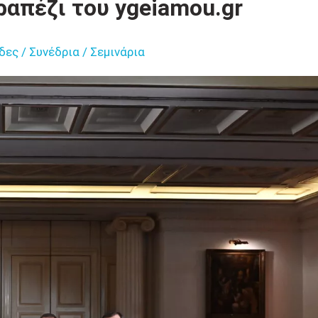
ραπέζι του ygeiamou.gr
δες / Συνέδρια / Σεμινάρια