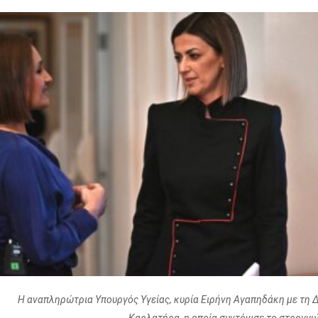
Η αναπληρώτρια Υπουργός Υγείας, κυρία Ειρήνη Αγαπηδάκη με τη Δ