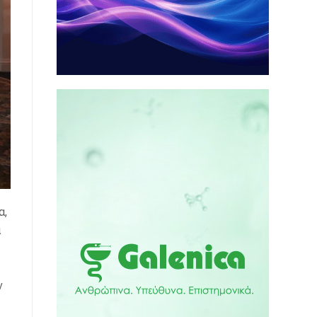
α,
α
ν