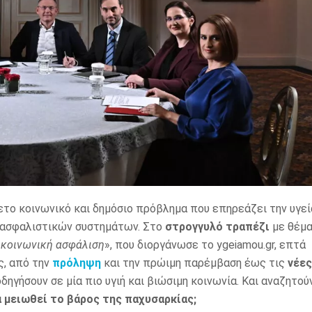
ετο κοινωνικό και δημόσιο πρόβλημα που επηρεάζει την υγεί
ν ασφαλιστικών συστημάτων. Στο
στρογγυλό τραπέζι
με θέμ
ν κοινωνική ασφάλιση
», που διοργάνωσε το ygeiamou.gr, επτά
ς, από την
πρόληψη
και την πρώιμη παρέμβαση έως τις
νέες
δηγήσουν σε μία πιο υγιή και βιώσιμη κοινωνία. Και αναζητού
 μειωθεί το βάρος της παχυσαρκίας;