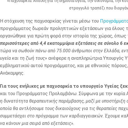
«Παχυσαρκία: Απειλή για τη δημόσια υγεία, την οικονομία, την κ
στρογγυλό τραπέζι που διοργά
Η στόχευση της παχυσαρκίας γίνεται μέσω του
Προγράμματο
προγράμματος δωρεάν προληπτικών εξετάσεων για όλους το
οργανώθηκε για πρώτη φορά στην ιστορία της χώρας, όπως τ
περισσότερες από 4,4 εκατομμύρια εξετάσεις σε σύνολο 6 ε
τώρα να σωθούν πάνω από 75.000 άνθρωποι στην Ελλάδα, εντ
υγεία και τη ζωή τους
» ανέφερε η αναπληρώτρια Υπουργός Υγ
εμβληματικού αυτού προγράμματος, και με εθνικούς πόρους
Ανάκαμψης.
Για τους ενήλικες με παχυσαρκία το υπουργείο Υγείας ξεκ
και του Προγράμματος Προλαμβάνω. Σύμφωνα με την κυρία 
η δυνατότητα θεραπευτικής παρέμβασης, μαζί με υποστήριξη 
οποία θα αντλήσουμε τους δικαιούχους για τις θεραπείες παχ
συμμετάσχει στο πρόγραμμα των καρδιαγγειακών. Έχουμε καλέσ
να κάνουν μια σειρά από εξετάσεις».