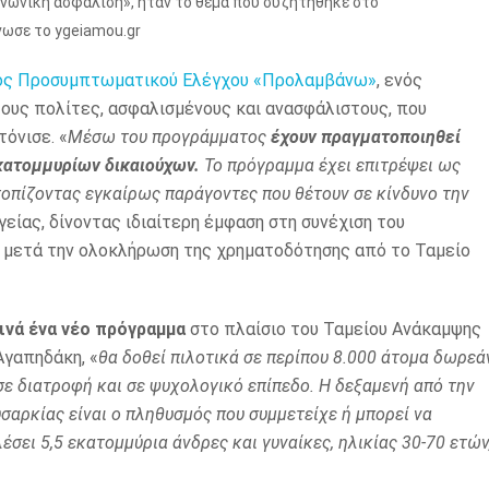
οινωνική ασφάλιση», ήταν το θέμα που συζητήθηκε στο
νωσε το ygeiamou.gr
ς Προσυμπτωματικού Ελέγχου «Προλαμβάνω»
, ενός
υς πολίτες, ασφαλισμένους και ανασφάλιστους, που
όνισε. «
Μέσω του προγράμματος
έχουν πραγματοποιηθεί
κατομμυρίων δικαιούχων.
Το πρόγραμμα έχει επιτρέψει ως
οπίζοντας εγκαίρως παράγοντες που θέτουν σε κίνδυνο την
είας, δίνοντας ιδιαίτερη έμφαση στη συνέχιση του
, μετά την ολοκλήρωση της χρηματοδότησης από το Ταμείο
ινά ένα νέο πρόγραμμα
στο πλαίσιο του Ταμείου Ανάκαμψης
Αγαπηδάκη, «
θα δοθεί πιλοτικά σε περίπου 8.000 άτομα δωρεά
σε διατροφή και σε ψυχολογικό επίπεδο. Η δεξαμενή από την
υσαρκίας είναι ο πληθυσμός που συμμετείχε ή μπορεί να
ει 5,5 εκατομμύρια άνδρες και γυναίκες, ηλικίας 30-70 ετών