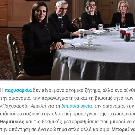
Η
παχυσαρκία
δεν είναι μόνο ατομικό ζήτημα, αλλά ένα σύνθ
την οικονομία, την παραγωγικότητα και τη βιωσιμότητα τω
«
Παχυσαρκία: Απειλή για τη
δημόσια υγεία
, την οικονομία, τη
ειδικοί εστιάζουν στην ολιστική προσέγγιση της παχυσαρκία
θεραπείες
και τις θεσμικές μεταρρυθμίσεις που μπορεί να ο
την απάντηση σε ένα ερώτημα απλό αλλά κρίσιμο:
Μπορεί να