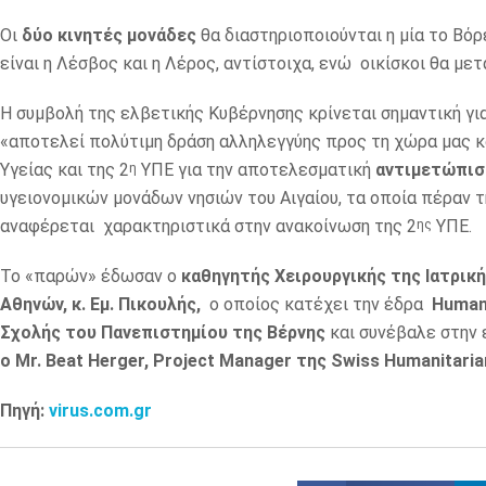
Οι
δύο κινητές μονάδες
θα διαστηριοποιούνται η μία το Βόρ
είναι η Λέσβος και η Λέρος, αντίστοιχα, ενώ οικίσκοι θα με
H συμβολή της ελβετικής Κυβέρνησης κρίνεται σημαντική για
«αποτελεί πολύτιμη δράση αλληλεγγύης προς τη χώρα μας κ
Υγείας και της 2
ΥΠΕ για την αποτελεσματική
αντιμετώπισ
η
υγειονομικών μονάδων νησιών του Αιγαίου, τα οποία πέραν τ
αναφέρεται χαρακτηριστικά στην ανακοίνωση της 2
ΥΠΕ.
ης
Το «παρών» έδωσαν ο
καθηγητής Χειρουργικής της Ιατρικ
Αθηνών, κ. Εμ. Πικουλής,
ο οποίος κατέχει την έδρα
Humani
Σχολής του Πανεπιστημίου της Βέρνης
και συνέβαλε στην 
ο Mr. Beat Herger, Project Manager της Swiss Humanitarian 
Πηγή:
virus.com.gr