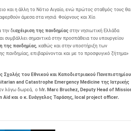
ειο και η άλλη το Νότιο Αιγαίο, ενώ πρώτος σταθμός τους θα
ταφερθούν άμεσα στα νησιά Φούρνους και Χίο.
 την δ
ιαχέιριση της πανδημίας
στην νησιωτική Ελλάδα
αι συμβάλλει σημαντικά στην προσπάθεια του υπουργείου
η της πανδημίας
, καθώς και στην υποστήριξη των
ης πανδημίας, επιβαρύνονται και με το προσφυγικό ζήτημα»
ής Σχολής του Εθνικού και Καποδιστριακού Πανεπιστημίου
tarian and Catastrophe Emergency Medicine της Ιατρικής
εν λόγω δωρεά, ο M
r. Marc Bruchez, Deputy Head of Missio
Aid και ο κ. Ευάγγελος Ταράσης, local project officer.