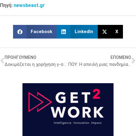
Πηγή:
newsbeast.gr
Facebook
LinkedIn
X
ΠΡΟΗΓΟΥΜΕΝΟ
ΕΠΟΜΕΝΟ
Δοκιμάζεται η χορήγηση γ-σφαιρινών από θεραπευμένους ασθενείς του κοροναϊού
ΠΟΥ: Η απειλή μιας πανδημίας είναι ”πολύ πραγματική”