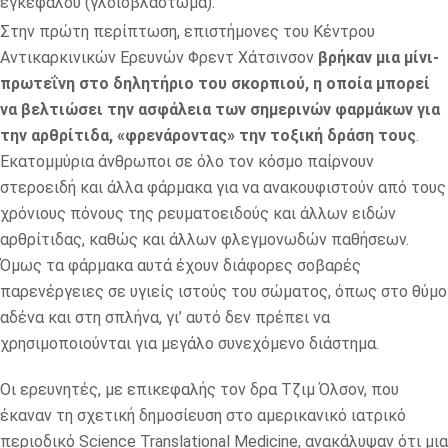
εγκεφάλου (γλοιοβλάστωμα).
Στην πρώτη περίπτωση, επιστήμονες του Κέντρου
Αντικαρκινικών Ερευνών Φρεντ Χάτσινσον
βρήκαν μια μίνι-
πρωτεΐνη στο δηλητήριο του σκορπιού, η οποία μπορεί
να βελτιώσει την ασφάλεια των σημερινών φαρμάκων για
την αρθρίτιδα, «φρενάροντας» την τοξική δράση τους
.
Εκατομμύρια άνθρωποι σε όλο τον κόσμο παίρνουν
στεροειδή και άλλα φάρμακα για να ανακουφιστούν από τους
χρόνιους πόνους της ρευματοειδούς και άλλων ειδών
αρθρίτιδας, καθώς και άλλων φλεγμονωδών παθήσεων.
Όμως τα φάρμακα αυτά έχουν διάφορες σοβαρές
παρενέργειες σε υγιείς ιστούς του σώματος, όπως στο θύμο
αδένα και στη σπλήνα, γι’ αυτό δεν πρέπει να
χρησιμοποιούνται για μεγάλο συνεχόμενο διάστημα.
powered by Rubicon Project
Οι ερευνητές, με επικεφαλής τον δρα Τζιμ Όλσον, που
έκαναν τη σχετική δημοσίευση στο αμερικανικό ιατρικό
περιοδικό Science Translational Medicine, ανακάλυψαν ότι μια