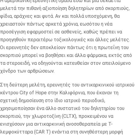
Η αμερικανική ερευνητική ομάδα εδώ και μια δεκαετία
μελετά την πιθανή αξιοποίηση δηλητηρίων από σκορπιούς,
φίδια, αράχνες και φυτά. Αν και πολλά υποσχόμενη, θα
χρειαστούν πάντως αρκετά χρόνια, εωσότου η νέα
προσέγγιση εφαρμοστεί σε ασθενείς, καθώς πρέπει να
προηγηθούν περαιτέρω τοξικολογικές και άλλες μελέτες.
Οι ερευνητές δεν αποκλείουν πάντως ότι η πρωτεΐνη του
σκορπιού μπορεί να βοηθήσει και άλλα φάρμακα, εκτός από
τα στεροειδή, να οδηγούνται κατευθείαν στον απειλούμενο
χόνδρο των αρθρώσεων.
Στη δεύτερη μελέτη, ερευνητές του αντικαρκινικού ιατρικού
κέντρου City of Hope στην Καλιφόρνια, που έκαναν τη
σχετική δημοσίευση στο ίδιο ιατρικό περιοδικό,
χρησιμοποίησαν ένα άλλο συστατικό του δηλητηρίου του
σκορπιού, την χλωροτοξίνη (CLTX), προκειμένου να
ενισχύσουν μια αντικαρκινική ανοσοθεραπεία με Τ-
λεμφοκύτταρα (CAR T) ενάντια στη συνηθέστερη μορφή