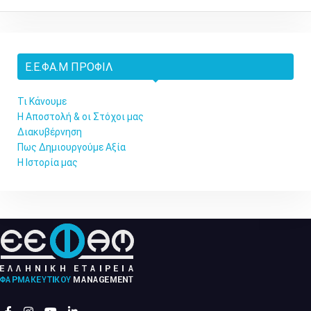
Ε.Ε.ΦΑ.Μ ΠΡΟΦΊΛ
Τι Κάνουμε
Η Αποστολή & οι Στόχοι μας
Διακυβέρνηση
Πως Δημιουργούμε Αξία
Η Ιστορία μας