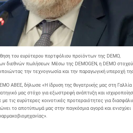
θηση του ευρύτερου πορτφόλιου προϊόντων της DEMO,
των διεθνών πωλήσεων. Μέσω της DEMOGEN, η DEMO στοχεύ
οποιώντας την τεχνογνωσία και την παραγωγική υπεροχή της
MO ABEE, δήλωσε «Η ίδρυση της θυγατρικής μας στη Γαλλία
τηγικό μας στόχο για εξωστρεφή ανάπτυξη και ισχυροποίησ
 με τις ευρύτερες κοινοτικές προτεραιότητες για διασφάλι
ώνει το αποτύπωμά μας στην παγκόσμια αγορά και ενισχύει
φαρμακοβιομηχανίας».