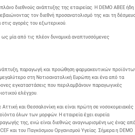
πλάνο διεθνούς ανάπτυξης της εταιρείας. Η DEMO ΑΒΕΕ ήδη
ιβεβαιώνοντας τον διεθνή προσανατολισμό της και τη δέσμευ
 στις αγορές του εξωτερικού.
 ως μία από τις πλέον δυναμικά αναπτυσσόμενες
νάπτυξη, παραγωγή και προώθηση φαρμακευτικών προϊόντων
ο μεγαλύτερο στη Νοτιοανατολική Ευρώπη και ένα από τα
ρονες εγκαταστάσεις που περιλαμβάνουν παραγωγικές
ιοτικού ελέγχου.
Αττική και Θεσσαλονίκη και είναι πρώτη σε νοσοκομειακές
οϊόντα όλων των μορφών. Η εταιρεία έχει ευρεία
ραγωγής της, ενώ είναι διεθνώς αναγνωρισμένη ως ένας απ
CEF και του Παγκόσμιου Οργανισμού Υγείας. Σήμερα η DEMO