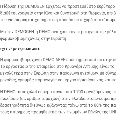
Η ίδρυση της DEMOGEN έρχεται να προστεθεί στο ευρύτερο 
διαθέτει γραφεία στην Κίνα και θυγατρική στη Γερμανία, επ
της για διαρκή επιχειρηματική πρόοδο με ισχυρό αποτύπωμα
Με την DEMOGEN, η DEMO ενισχύει τον στρατηγικό της ρόλο
φαρμακοβιομηχανίες στην Ευρώπη.
Σχετικά με τη DEMO ABEE
Η φαρμακοβιομηχανία DEMO ΑΒΕΕ δραστηριοποιείται στην α
Το εργοστάσιο της εταιρείας στο Κρυονέρι Αττικής είναι τ
μεγαλύτερα στην Ευρώπη στην παραγωγή ενεσίμων, με σύγχ
μονάδες, γραμμές παραγωγής και εργαστήρια έρευνας και πο
Η DEMO απασχολεί σήμερα πάνω από 1.700 εργαζόμενους σε 
πωλήσεις (σε αριθμό τεμαχίων) στην Ελλάδα στα ενέσιμα πρ
δραστηριότητα διεθνώς εξάγοντας πάνω από το 80% της πα
τους επίσημους προμηθευτές των Ηνωμένων Εθνών, της UNI