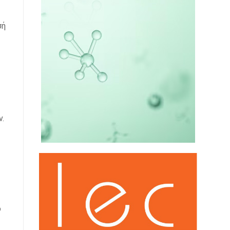
σή
.
ό