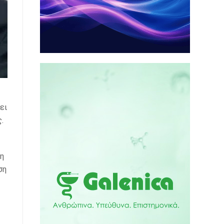
ει
.
η
ση