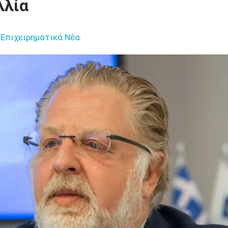
λλία
Επιχειρηματικά Νέα